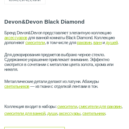
КЛАССИЧЕСКИЙ
Devon&Devon Black Diamond
Бренд Devon&Devon представляет элегантную коллекцию
аксессуаров
для ванной комнаты Black Diamond. Коллекцию
дополняют
смесители
, в том числе для
раковин
,
ванн
и
душей
.
Для декорирования предметов выбрано черное стекло.
Сдержанное украшение привлекает внимание. Эффектно
смотрится в сочетании с металлом цвета золота, хрома или
никеля.
Металлические детали делают из латуни. Абажуры
светильников
— из ткани с отделкой лентами в тон.
Коллекция входит в наборы:
смесители
,
смесители для раковин
,
смесители для ванной
,
души
,
аксессуары
,
светильники
.