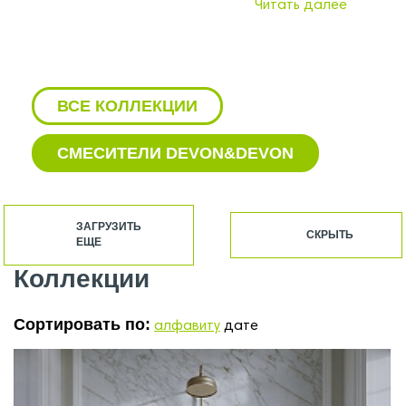
Читать далее
ВСЕ КОЛЛЕКЦИИ
СМЕСИТЕЛИ DEVON&DEVON
АКСЕССУАРЫ DEVON&DEVON
ЗАГРУЗИТЬ
СКРЫТЬ
ЕЩЕ
БАЧКИ ДЛЯ УНИТАЗОВ
DEVON&DEVON
Коллекции
БИДЕ DEVON&DEVON
Сортировать по:
алфавиту
дате
ВАННЫ DEVON&DEVON
ДУШЕВЫЕ ПОДДОНЫ
DEVON&DEVON