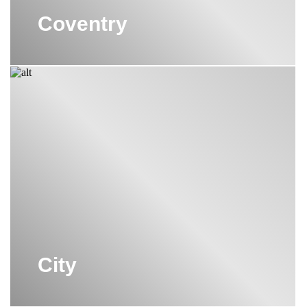
Coventry
City