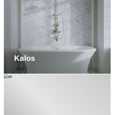
ДУШИ DEVON&DEVON
ЗЕРКАЛА DEVON&DEVON
КОНСОЛИ DEVON&DEVON
МЕБЕЛЬ ДЛЯ ВАННОЙ
DEVON&DEVON
Kalos
ОБОИ DEVON&DEVON
ПЛИТКА DEVON&DEVON
РАКОВИНЫ DEVON&DEVON
РАКОВИНЫ НА НОЖКАХ
DEVON&DEVON