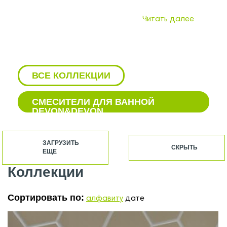
Читать далее
ВСЕ КОЛЛЕКЦИИ
СМЕСИТЕЛИ ДЛЯ ВАННОЙ
DEVON&DEVON
АКСЕССУАРЫ DEVON&DEVON
ЗАГРУЗИТЬ
СКРЫТЬ
ЕЩЕ
БАЧКИ ДЛЯ УНИТАЗОВ
DEVON&DEVON
Коллекции
БИДЕ DEVON&DEVON
Сортировать по:
алфавиту
дате
ВАННЫ DEVON&DEVON