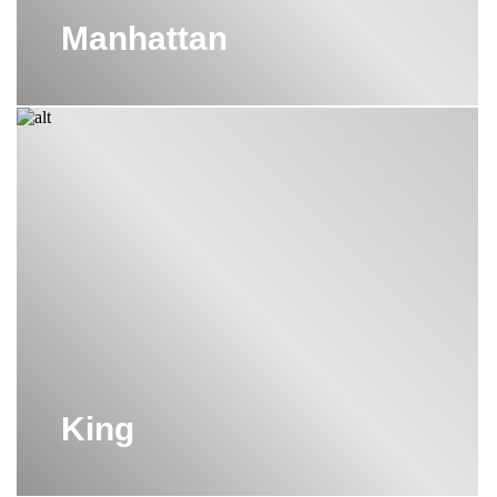
Manhattan
King