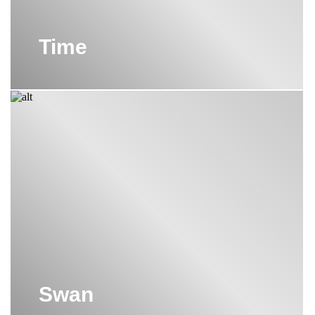
Time
Swan