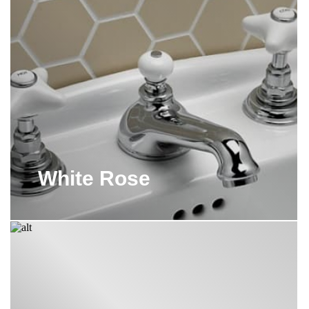
ДУШЕВЫЕ ПОДДОНЫ
DEVON&DEVON
ДУШИ DEVON&DEVON
ЗЕРКАЛА DEVON&DEVON
КОНСОЛИ DEVON&DEVON
МЕБЕЛЬ ДЛЯ ВАННОЙ
DEVON&DEVON
White Rose
ОБОИ DEVON&DEVON
ПЛИТКА DEVON&DEVON
РАКОВИНЫ DEVON&DEVON
РАКОВИНЫ НА НОЖКАХ
DEVON&DEVON