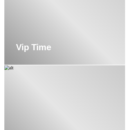
СВЕТИЛЬНИКИ DEVON&DEVON
СИДЕНЬЯ ДЛЯ УНИТАЗА
DEVON&DEVON
СМЕСИТЕЛИ DEVON&DEVON
Vip Time
СМЕСИТЕЛИ ДЛЯ РАКОВИН
DEVON&DEVON
УНИТАЗЫ DEVON&DEVON