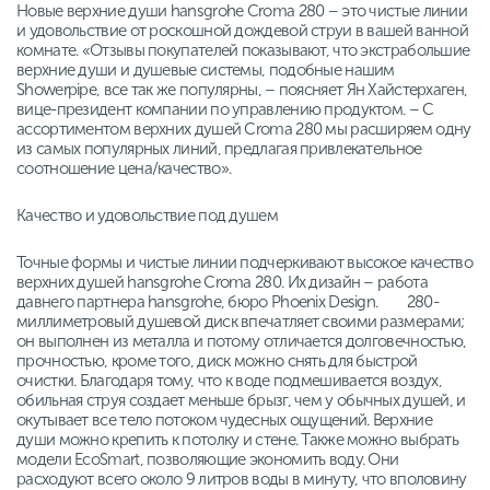
Новые верхние души hansgrohe Croma 280 – это чистые линии
и удовольствие от роскошной дождевой струи в вашей ванной
комнате. «Отзывы покупателей показывают, что экстрабольшие
верхние души и душевые системы, подобные нашим
Showerpipe, все так же популярны, – поясняет Ян Хайстерхаген,
вице-президент компании по управлению продуктом. – С
ассортиментом верхних душей Croma 280 мы расширяем одну
из самых популярных линий, предлагая привлекательное
соотношение цена/качество».
Качество и удовольствие под душем
Точные формы и чистые линии подчеркивают высокое качество
верхних душей hansgrohe Croma 280. Их дизайн – работа
давнего партнера hansgrohe, бюро Phoenix Design. 280-
миллиметровый душевой диск впечатляет своими размерами;
он выполнен из металла и потому отличается долговечностью,
прочностью, кроме того, диск можно снять для быстрой
очистки. Благодаря тому, что к воде подмешивается воздух,
обильная струя создает меньше брызг, чем у обычных душей, и
окутывает все тело потоком чудесных ощущений. Верхние
души можно крепить к потолку и стене. Также можно выбрать
модели EcoSmart, позволяющие экономить воду. Они
расходуют всего около 9 литров воды в минуту, что вполовину