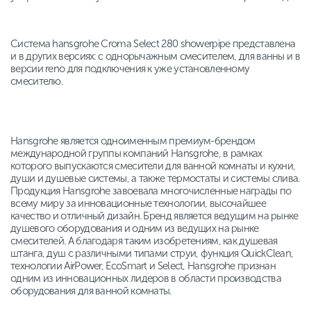
Система hansgrohe Croma Select 280 showerpipe представлена
и в других версиях: с однорычажным смесителем, для ванны и в
версии reno для подключения к уже установленному
смесителю.
Hansgrohe является одноименным премиум-брендом
международной группы компаний Hansgrohe, в рамках
которого выпускаются смесители для ванной комнаты и кухни,
души и душевые системы, а также термостаты и системы слива.
Продукция Hansgrohe завоевала многочисленные награды по
всему миру за инновационные технологии, высочайшее
качество и отличный дизайн. Бренд является ведущим на рынке
душевого оборудования и одним из ведущих на рынке
смесителей. А благодаря таким изобретениям, как душевая
штанга, душ с различными типами струи, функция QuickClean,
технологии AirPower, EcoSmart и Select, Hansgrohe признан
одним из инновационных лидеров в области производства
оборудования для ванной комнаты.