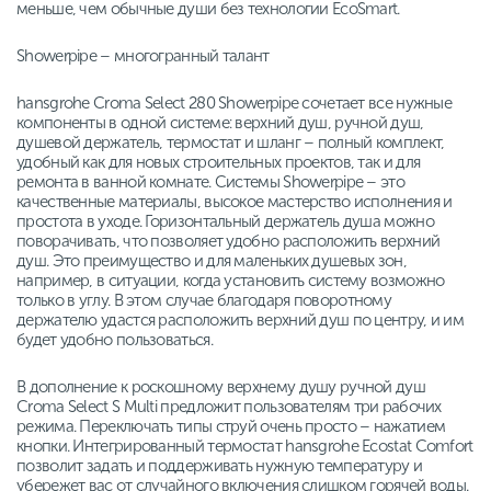
меньше, чем обычные души без технологии EcoSmart.
Showerpipe – многогранный талант
hansgrohe Croma Select 280 Showerpipe сочетает все нужные
компоненты в одной системе: верхний душ, ручной душ,
душевой держатель, термостат и шланг – полный комплект,
удобный как для новых строительных проектов, так и для
ремонта в ванной комнате. Системы Showerpipe – это
качественные материалы, высокое мастерство исполнения и
простота в уходе. Горизонтальный держатель душа можно
поворачивать, что позволяет удобно расположить верхний
душ. Это преимущество и для маленьких душевых зон,
например, в ситуации, когда установить систему возможно
только в углу. В этом случае благодаря поворотному
держателю удастся расположить верхний душ по центру, и им
будет удобно пользоваться.
В дополнение к роскошному верхнему душу ручной душ
Croma Select S Multi предложит пользователям три рабочих
режима. Переключать типы струй очень просто – нажатием
кнопки. Интегрированный термостат hansgrohe Ecostat Comfort
позволит задать и поддерживать нужную температуру и
убережет вас от случайного включения слишком горячей воды.