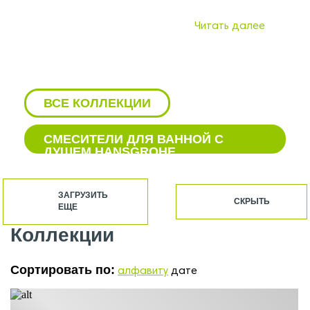
Читать далее
ВСЕ КОЛЛЕКЦИИ
СМЕСИТЕЛИ ДЛЯ ВАННОЙ С
ДУШЕМ HANSGROHE
CМЕСИТЕЛЬ ДЛЯ КУХНИ
HANSGROHE
ЗАГРУЗИТЬ
СКРЫТЬ
ЕЩЕ
CТОЙКА ДЛЯ ДУША HANSGROHE
Коллекции
HANSGROHE ДУШ И ДУШЕВЫЕ
СИСТЕМЫ
Сортировать по:
алфавиту
дате
HANSGROHE ПОДВОДКА