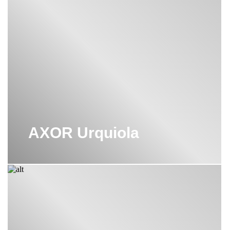
АКСЕССУАРЫ HANSGROHE
ДЕРЖАТЕЛЬ ТУАЛЕТНОЙ БУМАГИ
HANSGROHE
ДУШЕВЫЕ СИСТЕМЫ HANSGROHE
С ТРОПИЧЕСКИМ ДУШЕМ
ЗЕРКАЛО HANSGROHE
ИЗЛИВЫ HANSGROHE
AXOR Urquiola
НАБОР СМЕСИТЕЛЕЙ ДЛЯ
ВАННОЙ HANSGROHE
НАПОЛЬНЫЙ СМЕСИТЕЛЬ
HANSGROHE
ОДНОРЫЧАЖНЫЕ СМЕСИТЕЛИ
HANSGROHE
ПЕРЕКЛЮЧАТЕЛЬ HANSGROHE