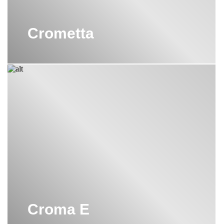
Crometta
Croma E