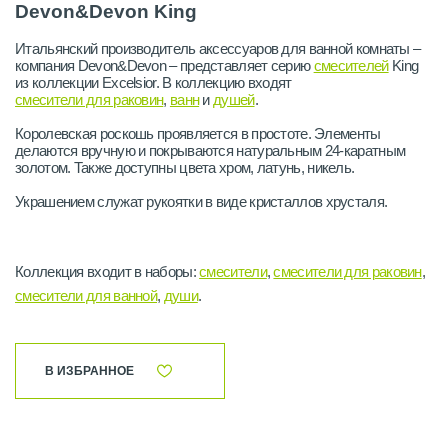
Devon&Devon King
Итальянский производитель аксессуаров для ванной комнаты –
компания Devon&Devon – представляет серию
смесителей
King
из коллекции Excelsior. В коллекцию входят
смесители для раковин
,
ванн
и
душей
.
Королевская роскошь проявляется в простоте. Элементы
делаются вручную и покрываются натуральным 24-каратным
золотом. Также доступны цвета хром, латунь, никель.
Украшением служат рукоятки в виде кристаллов хрусталя.
Коллекция входит в наборы:
смесители
,
смесители для раковин
,
смесители для ванной
,
души
.
В ИЗБРАННОЕ