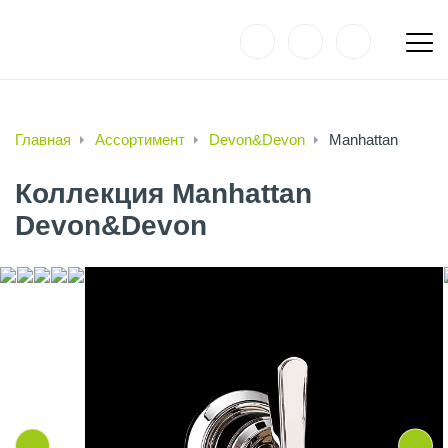
Главная
Ассортимент
Devon&Devon
Manhattan
Коллекция Manhattan
Devon&Devon