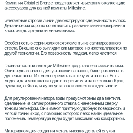
Компания Cristal et Bronze представляет изысканную коллекцию
аксессуаров для ванной комнаты Millesime.
Элегантные строгие линии демонстрируют сдержанность и лоск.
Детали серии хорошо сочетаются с различными интерьерами от
классики до арт-деко и минимализма.
Особенностью серии являются элементы из сатинированного
стекла. Внешне оно выглядит как матовое, но изготавливается по
другой технологии. Его поверхность гладкая, легко чистится.
Главная часть коллекции Millesime представлена смесителями.
Они предназначены для установки на ванны, биде, раковины, в
душевые зоны. Их можно крепить на стену или на стол. Есть
модели для монтажа на одно отверстие или на несколько. Кран,
рукоятки, лейка для душа устанавливаются по отдельности.
Для регулирования напора воды предусмотрены два вентиля,
сделанные из сатинированного стекла с нанесенным сверху
тонким рельефом. Они имеют приятную удобную поверхность и
мягкий точный ход, с помощью которого легко найти идеальное
положение. Температура воды будет максимально комфортной.
Материалом для создания металлических деталей служит