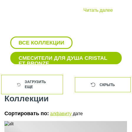
Читать далее
ВСЕ КОЛЛЕКЦИИ
СМЕСИТЕЛИ ДЛЯ ДУША CRISTAL
ET BRONZE
АКСЕССУАРЫ CRISTAL ET BRONZE
ЗАГРУЗИТЬ
СКРЫТЬ
ЕЩЕ
СМЕСИТЕЛИ CRISTAL ET BRONZE
Коллекции
СМЕСИТЕЛИ ДЛЯ БИДЕ CRISTAL
ET BRONZE
Сортировать по:
алфавиту
дате
СМЕСИТЕЛИ ДЛЯ ВАНН CRISTAL
ET BRONZE