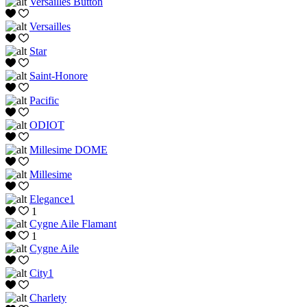
Versailles Button
Versailles
Star
Saint-Honore
Pacific
ODIOT
Millesime DOME
Millesime
Elegance1
1
Cygne Aile Flamant
1
Cygne Aile
City1
Charlety