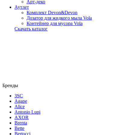
Арт-деко
Аутлет
Комплект Devon&Devon
Дозатор для жидкого мыла Vola
Контейнер для мусора Vola
Скачать каталог
Бренды
3SC
Agape
Alice
Antonio Lupi
AXOR
Brenta
Bette
Bertocci