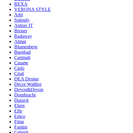
REXA
VERONA STYLE
Arbi
Splendy
Antrax IT
Broner
Radaway
Almar
Blumenberg
Burgbad
Carimali
Casarte
Cielo
Cisal
DEA Design
Decor Walther
Devon&Devon
Dornbracht
Duravit
Elsen
Effe
Emco
Fima
Fantini
Geberit