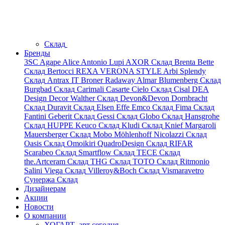
Склад
Бренды
3SC
Agape
Alice
Antonio Lupi
AXOR
Склад
Brenta
Bette
Склад
Bertocci
REXA
VERONA STYLE
Arbi
Splendy
Склад
Antrax IT
Broner
Radaway
Almar
Blumenberg
Склад
Burgbad
Склад
Carimali
Casarte
Cielo
Склад
Cisal
DEA
Design
Decor Walther
Склад
Devon&Devon
Dornbracht
Склад
Duravit
Склад
Elsen
Effe
Emco
Склад
Fima
Склад
Fantini
Geberit
Склад
Gessi
Склад
Globo
Склад
Hansgrohe
Склад
HUPPE
Keuco
Склад
Kludi
Склад
Knief
Margaroli
Mauersberger
Склад
Mobo
Möhlenhoff
Nicolazzi
Склад
Oasis
Склад
Omoikiri
QuadroDesign
Склад
RIFAR
Scarabeo
Склад
Smartflow
Склад
TECE
Склад
the.Artceram
Склад
THG
Склад
TOTO
Склад
Ritmonio
Salini
Viega
Склад
Villeroy&Boch
Склад
Vismaravetro
Сунержа
Склад
Дизайнерам
Акции
Новости
О компании
ХОГАРТ_арт сегодня