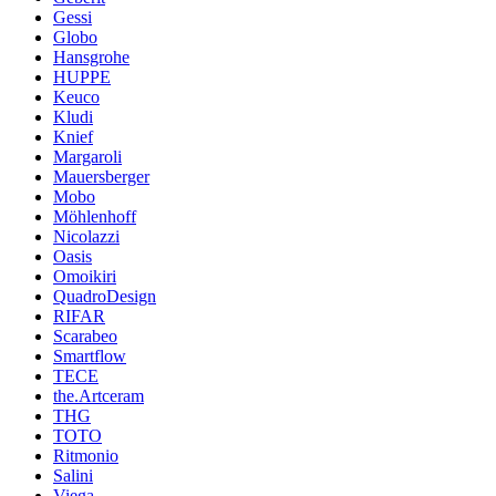
Gessi
Globo
Hansgrohe
HUPPE
Keuco
Kludi
Knief
Margaroli
Mauersberger
Mobo
Möhlenhoff
Nicolazzi
Oasis
Omoikiri
QuadroDesign
RIFAR
Scarabeo
Smartflow
TECE
the.Artceram
THG
TOTO
Ritmonio
Salini
Viega