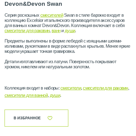
Devon&Devon Swan
Серия роскошных
смесителей
Swan в стиле барокко входит в
коллекцию Excelsior итальянского производителя аксессуаров
для ванных комнат Devon&Devon. Коллекция включает в себя
смесители для раковин
,
ванн
и
души
.
Предметы выполнены в форме лебедей с изящными шеями-
изливами, рукоятками в виде распахнутых крыльев. Менее яркие
модели украшает тонкая гравировка.
Детали изготавливают из латуни. Поверхность покрывают
хромом, никелем или натуральным золотом.
Коллекция входит в наборы:
смесители
,
смесители для раковин
,
смесители для ванной
,
души
.
В ИЗБРАННОЕ