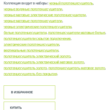
Коллекция входит в наборы:
черный полотенцесушитель
,
черные водяные полотенцесушители
,
черные матовые электрические полотенцесушители
,
черные матовые полотенцесушители
,
черные электрические полотенцесушители
,
белые полотенцесушители
,
полотенцесушители матовые белые
,
полотенцесушители скрытое подключение
,
электрические полотенцесушители
,
вертикальные полотенцесушители
,
полотенцесушитель электрический золото
,
полотенцесушитель электрический матовое золото
,
полотенцесушитель золото
,
полотенцесушитель матовое золото
,
полотенцесушитель без покрытия
.
В ИЗБРАННОЕ
КУПИТЬ