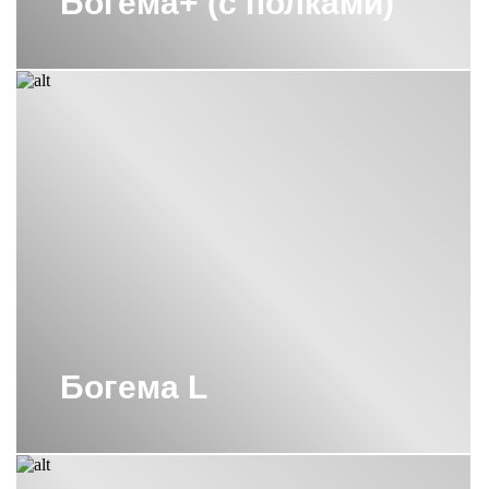
Богема+ (с полками)
Богема L