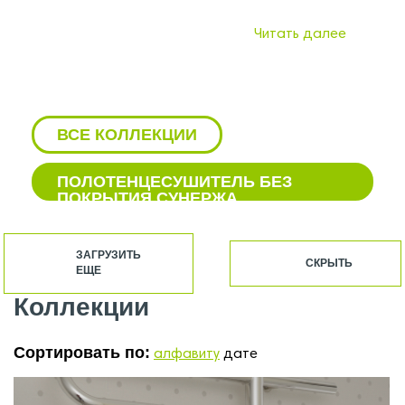
Читать далее
ВСЕ КОЛЛЕКЦИИ
ПОЛОТЕНЦЕСУШИТЕЛЬ БЕЗ
ПОКРЫТИЯ СУНЕРЖА
БЕЛЫЕ ВОДЯНЫЕ
ПОЛОТЕНЦЕСУШИТЕЛИ СУНЕРЖА
ЗАГРУЗИТЬ
СКРЫТЬ
ЕЩЕ
БЕЛЫЕ ПОЛОТЕНЦЕСУШИТЕЛИ
СУНЕРЖА
Коллекции
БЕЛЫЕ ЭЛЕКТРИЧЕСКИЕ
ПОЛОТЕНЦЕСУШИТЕЛИ СУНЕРЖА
Сортировать по:
алфавиту
дате
БОКОВЫЕ ПОЛОТЕНЦЕСУШИТЕЛИ
СУНЕРЖА