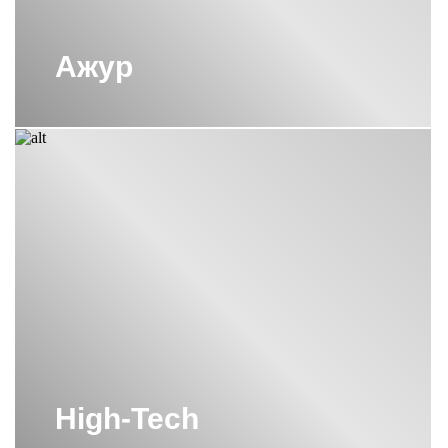
Ажур
High-Tech