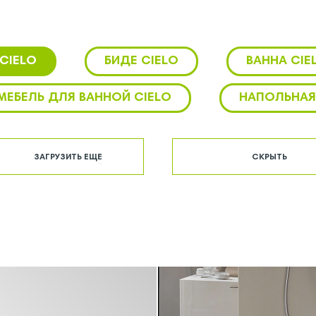
гки в установке и обслуживании. Они имеют гладкую поверхность
личаются стильным и современным дизайном, который добавит э
CIELO
БИДЕ CIELO
ВАННА CIE
себе функциональность, надежность и эстетическую привлекатель
МЕБЕЛЬ ДЛЯ ВАННОЙ CIELO
НАПОЛЬНАЯ
ЕСУШИТЕЛИ CIELO
РАКОВИНА CIELO
ЗАГРУЗИТЬ ЕЩЕ
СКРЫТЬ
СТЕЛЛАЖ CIELO
СТОЛЕШНИЦА CIELO
ОЛЬНЫЙ CIELO
УНИТАЗ ПОДВЕСНОЙ CI