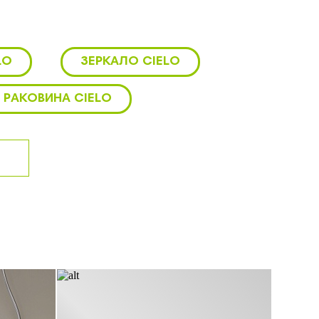
, которая не требует
легантности и
LO
ЗЕРКАЛО CIELO
ность, что делает их
 РАКОВИНА CIELO
РАКОВИНА НАКЛАДНАЯ CIELO
ТУМБА CIELO
ELO