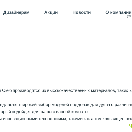
Дизайнерам
Акции
Новости
О компании
ул
Cielo производятся из высококачественных материалов, таких к
предлагает широкий выбор моделей поддонов для душа с различ
торый подойдет для вашего ванной комнаты.
ы инновационными технологиями, такими как антискользящее по
рт и безопасность использования поддона.
Ч