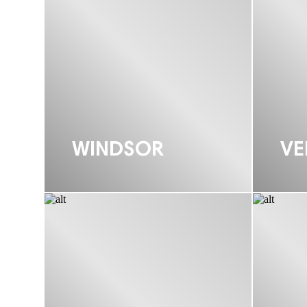
WINDSOR
VE