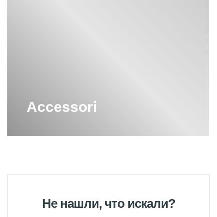
НАПОЛЬНАЯ РАКОВИНА CIELO
ПИСУАРЫ CIELO
ПОДДОН CIELO
РАКОВИНА CIELO
Accessori
РАКОВИНА НАКЛАДНАЯ CIELO
РАКОВИНА С ТУМБОЙ CIELO
СТЕЛЛАЖ CIELO
СТОЛЕШНИЦА CIELO
Не нашли, что искали?
ТУМБА CIELO