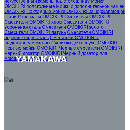
искусственный камень под столешницу
Мойки
OMOIKIRI подстольные
Мойки с дополнительной чашей
OMOIKIRI
Накладные мойки OMOIKIRI из нержавеющей
стали
Ролл-маты OMOIKIRI
Смесители OMOIKIRI
Смесители OMOIKIRI хром
Смесители OMOIKIRI
вороненая сталь
Смесители OMOIKIRI золото
Смесители OMOIKIRI латунь
Смесители OMOIKIRI
нержавеющая сталь
Смесители OMOIKIRI с
выдвижным изливом
Сушилки для посуды OMOIKIRI
Черные мойки OMOIKIRI
Черные смесители OMOIKIRI
Черный дозатор OMOIKIRI
Черный дозатор для
YAMAKAWA
моющего средства OMOIKIRI