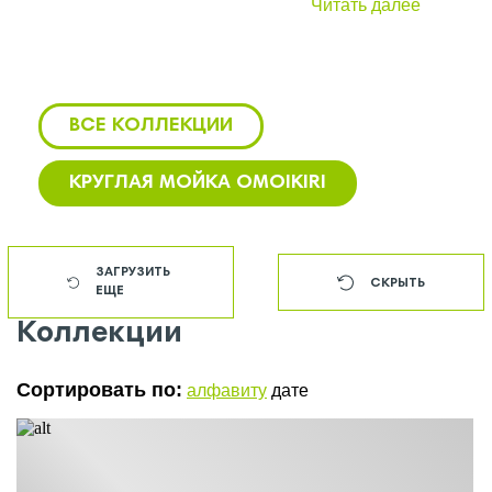
Читать далее
ВСЕ КОЛЛЕКЦИИ
КРУГЛАЯ МОЙКА OMOIKIRI
АКСЕССУАРЫ OMOIKIRI
ЗАГРУЗИТЬ
СКРЫТЬ
ЕЩЕ
АКСЕССУАРЫ ДЛЯ МОЕК OMOIKIRI
Коллекции
БЕЛЫЕ МОЙКИ OMOIKIRI
Сортировать по:
алфавиту
дате
БЕЛЫЕ СМЕСИТЕЛИ OMOIKIRI
ВРЕЗНЫЕ МОЙКИ OMOIKIRI