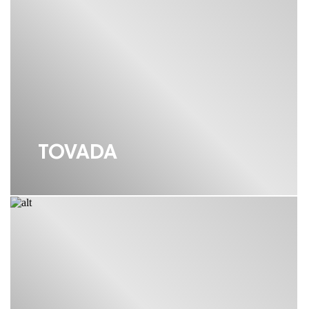
ВСТРАИВАЕМЫЙ ДОЗАТОР ДЛЯ
ЖИДКОГО МЫЛА OMOIKIRI
ГИБКИЕ СМЕСИТЕЛИ OMOIKIRI
ДОЗАТОР OMOIKIRI ЗОЛОТО
ДОЗАТОР ДЛЯ ЖИДКОГО МЫЛА
OMOIKIRI
TOVADA
ДОЗАТОР ДЛЯ МОЮЩЕГО
СРЕДСТВА НА КУХНЮ OMOIKIRI
ДОЗАТОР ИЗ НЕРЖАВЕЮЩЕЙ
СТАЛИ OMOIKIRI
ДОЗАТОРЫ OMOIKIRI
ИЗМЕЛЬЧИТЕЛЬ ОТХОДОВ ДЛЯ
РАКОВИНЫ OMOIKIRI
КЕРАМИЧЕСКАЯ МОЙКА OMOIKIRI