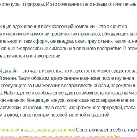
хитектуры и природы. И это сочетание стало новым отличительн
нцип вдохновения всех коллекций компании – это акцент на
 и ироничном изучении графических признаков, обладающих вы
ельности, таких форм, как квадрат, овал, треугольник, капля и, н
сновные экспрессивные символы мгновенного восприятия. В это
заключается сила экспрессии.
 дизайн – это часть искусства, то искусство не может существова
 жизни. Таким образом, вдохновение возникает после изучения
 следующего за ним желания воспроизвести образы, зарожденны
а. Наблюдение и воображение дают возможность жить разными 
ои желания. Концепция конуса, возникшая из созерцания магии
актически, из формы луча света, изображенного природой, стала
 знаком, наполненным поэзией, истиной и красотой.
есителей
и
аксессуаров для ванной
Cono, включает в себя в том