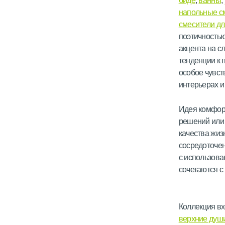
биде
,
ванны
,
напольные с
смесители дл
поэтичностью
акцента на с
тенденции к 
особое чувст
интерьерах и
Идея комфорт
решений или 
качества жиз
сосредоточен
с использова
сочетаются 
Коллекция вх
верхние душ