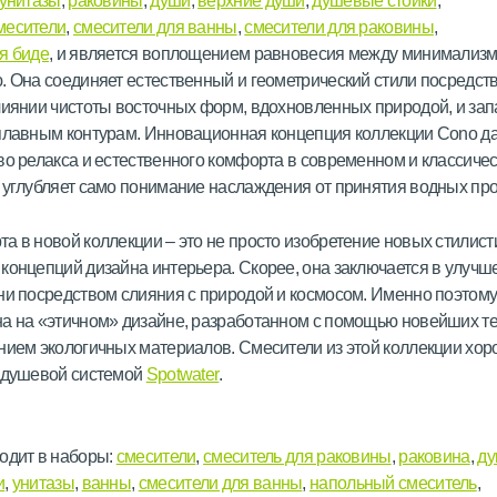
унитазы
,
раковины
,
души
,
верхние души
,
душевые стойки
,
месители
,
смесители для ванны
,
смесители для раковины
,
я биде
, и является воплощением равновесия между минимализм
. Она соединяет естественный и геометрический стили посредст
лиянии чистоты восточных форм, вдохновленных природой, и за
плавным контурам. Инновационная концепция коллекции Cono д
во релакса и естественного комфорта в современном и классиче
 углубляет само понимание наслаждения от принятия водных пр
а в новой коллекции – это не просто изобретение новых стилист
концепций дизайна интерьера. Скорее, она заключается в улучш
ни посредством слияния с природой и космосом. Именно поэтом
а на «этичном» дизайне, разработанном с помощью новейших т
нием экологичных материалов. Смесители из этой коллекции хо
с душевой системой
Spotwater
.
одит в наборы:
смесители
,
смеситель для раковины
,
раковина
,
д
и
,
унитазы
,
ванны
,
смесители для ванны
,
напольный смеситель
,