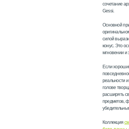
сочетание ар
Gessi.
Основной при
оригинальном
силой выразит
конус. Это о
мгновении и 
Если хороший
повседневной
реальности и
голове творц
расширять св
предметов, ф
убедительным
Коллекция
см