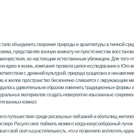
стало объединить творения природы и архитектуры в личной сре
овека, представляя ванную комнату не просто местом восстанов
мочувствия, но настоящим естественным убежищем. Для того ч
ою идею в жизнь, компания провела целое исследование в Юго-в
соответствии с древней культурой, природа грациозно и ненавязчи
ом, и жилое пространство бесконечно сливается с окружающим м
удалось удивительным образом изменить традиционные формы и
уральных материалов создать невероятно изысканные совреме
ля ванных комнат.
его путешествия среди роскошных пейзажей и обиталищ жителе
сперо Расуло смог поймать момент, когда конусообразный пучок
вал свой свет на растительность, что и позволило воплотить иде