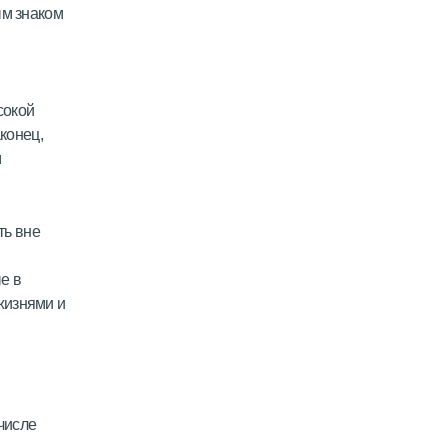
ым знаком
сокой
аконец,
м
ть вне
е в
жизнями и
 числе