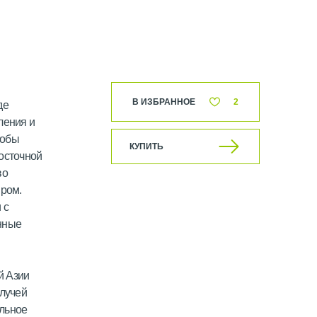
В ИЗБРАННОЕ
2
де
ления и
тобы
КУПИТЬ
осточной
во
иром.
 с
нные
й Азии
 лучей
альное