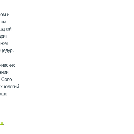
ом и
вом
падной
арит
ском
оцедур.
ических
ении
у Cono
ехнологий
рошо
уш
,