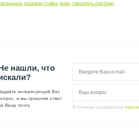
ля ванной
,
душевая стойка
,
биде
,
смеситель для биде
.
Не нашли, что
искали?
Задайте интересующий Вас
вопрос, и мы пришлем ответ
на Вашу почту
Я согласен на обработку
персо