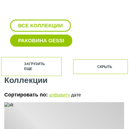
ВСЕ КОЛЛЕКЦИИ
РАКОВИНА GESSI
АКСЕССУАРЫ ДЛЯ ВАННОЙ GESSI
ЗАГРУЗИТЬ
СКРЫТЬ
ЕЩЕ
БИДЕ GESSI
Коллекции
ВАННЫ GESSI
Сортировать по:
алфавиту
дате
ВЕРХНИЕ ДУШИ GESSI
ВСТРАИВАЕМЫЙ СМЕСИТЕЛЬ
GESSI