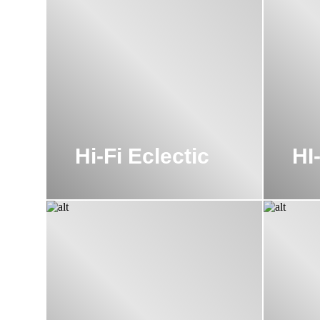
Hi-Fi Eclectic
HI