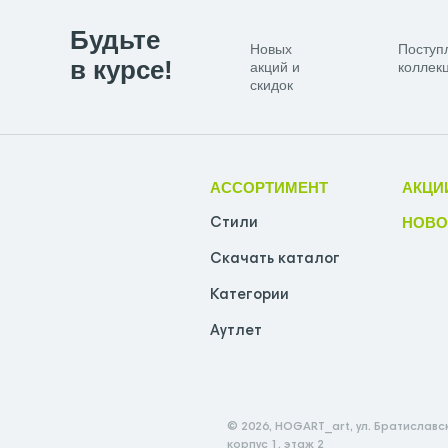
Будьте
Новых
Поступ
в курсе!
акций и
коллекц
скидок
АССОРТИМЕНТ
АКЦИ
НОВО
Стили
Скачать каталог
Категории
Аутлет
© 2026, HOGART_art, ул. Братиславск
корпус 1, этаж 2