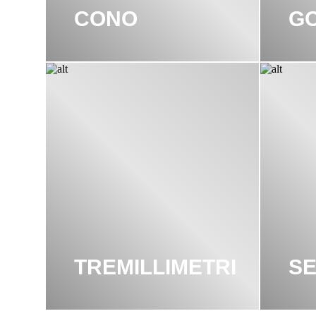
CONO
G
TREMILLIMETRI
SE