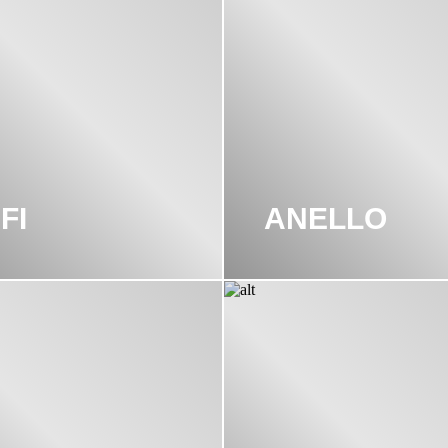
-FI
ANELLO