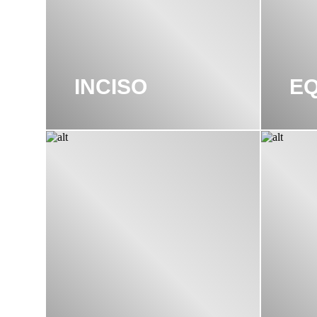
INCISO
EQ