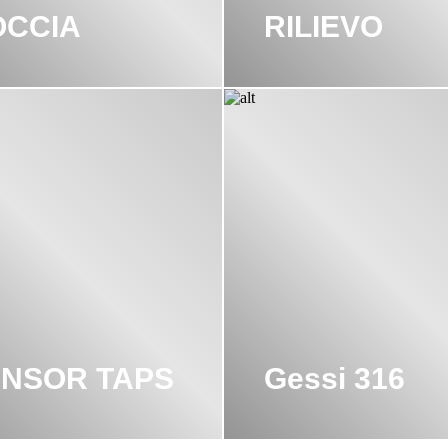
OCCIA
RILIEVO
NSOR TAPS
Gessi 316