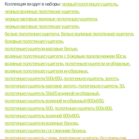
Коллекция входит в наборы:
черный полотенцесушитель
,
черные водяные полотенцесушители
,
черные матовые водяные полотенцесушители
,
черные матовые полотенцесушители
,
белые полотенцесушители
,
белые водяные полотенцесушители
,
боковые полотенцесушители
,
полотенцесушители матовые белые
,
водяные полотенцесушители с боковым подключением 60см
,
водяные полотенцесушители
,
полотенцесушители м-образные
,
водяные полотенцесушители м-образные
,
полотенцесушители 500х650
,
полотенцесушитель золото
,
полотенцесушитель матовое золото
,
полотенцесушитель 50
,
полотенцесушитель 50х65 водяной м-образный
,
полотенцесушитель водяной м-образный 600х600
,
полотенцесушитель 600
,
полотенцесушитель 600х600
,
полотенцесушитель водяной 600х600
,
полотенцесушители водяные бронза
,
полотенцесушители состаренная бронза
,
полотенцесушитель сатин
,
полотенцесушитель без покрытия
,