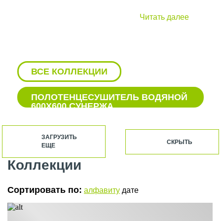
Читать далее
ВСЕ КОЛЛЕКЦИИ
ПОЛОТЕНЦЕСУШИТЕЛЬ ВОДЯНОЙ
600Х600 СУНЕРЖА
БЕЛЫЕ ВОДЯНЫЕ
ПОЛОТЕНЦЕСУШИТЕЛИ СУНЕРЖА
ЗАГРУЗИТЬ
СКРЫТЬ
ЕЩЕ
БЕЛЫЕ ПОЛОТЕНЦЕСУШИТЕЛИ
СУНЕРЖА
Коллекции
БЕЛЫЕ ЭЛЕКТРИЧЕСКИЕ
ПОЛОТЕНЦЕСУШИТЕЛИ СУНЕРЖА
Сортировать по:
алфавиту
дате
БОКОВЫЕ ПОЛОТЕНЦЕСУШИТЕЛИ
СУНЕРЖА