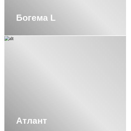
Богема L
Атлант