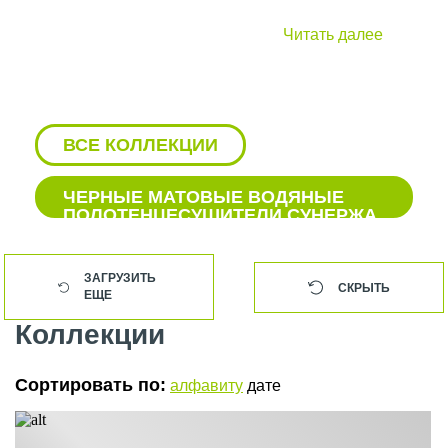
Читать далее
ВСЕ КОЛЛЕКЦИИ
ЧЕРНЫЕ МАТОВЫЕ ВОДЯНЫЕ
ПОЛОТЕНЦЕСУШИТЕЛИ СУНЕРЖА
БЕЛЫЕ ВОДЯНЫЕ
ПОЛОТЕНЦЕСУШИТЕЛИ СУНЕРЖА
ЗАГРУЗИТЬ
СКРЫТЬ
ЕЩЕ
БЕЛЫЕ ПОЛОТЕНЦЕСУШИТЕЛИ
СУНЕРЖА
Коллекции
БЕЛЫЕ ЭЛЕКТРИЧЕСКИЕ
ПОЛОТЕНЦЕСУШИТЕЛИ СУНЕРЖА
Сортировать по:
алфавиту
дате
БОКОВЫЕ ПОЛОТЕНЦЕСУШИТЕЛИ
СУНЕРЖА