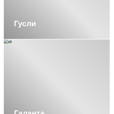
Гусли
Галант+