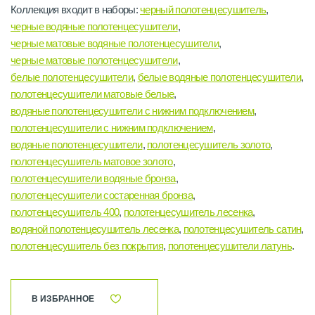
Коллекция входит в наборы:
черный полотенцесушитель
,
черные водяные полотенцесушители
,
черные матовые водяные полотенцесушители
,
черные матовые полотенцесушители
,
белые полотенцесушители
,
белые водяные полотенцесушители
,
полотенцесушители матовые белые
,
водяные полотенцесушители с нижним подключением
,
полотенцесушители с нижним подключением
,
водяные полотенцесушители
,
полотенцесушитель золото
,
полотенцесушитель матовое золото
,
полотенцесушители водяные бронза
,
полотенцесушители состаренная бронза
,
полотенцесушитель 400
,
полотенцесушитель лесенка
,
водяной полотенцесушитель лесенка
,
полотенцесушитель сатин
,
полотенцесушитель без покрытия
,
полотенцесушители латунь
.
В ИЗБРАННОЕ