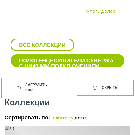
Читать далее
ВСЕ КОЛЛЕКЦИИ
ПОЛОТЕНЦЕСУШИТЕЛИ СУНЕРЖА
С НИЖНИМ ПОДКЛЮЧЕНИЕМ
БЕЛЫЕ ВОДЯНЫЕ
ПОЛОТЕНЦЕСУШИТЕЛИ СУНЕРЖА
ЗАГРУЗИТЬ
СКРЫТЬ
ЕЩЕ
БЕЛЫЕ ПОЛОТЕНЦЕСУШИТЕЛИ
СУНЕРЖА
Коллекции
БЕЛЫЕ ЭЛЕКТРИЧЕСКИЕ
ПОЛОТЕНЦЕСУШИТЕЛИ СУНЕРЖА
Сортировать по:
алфавиту
дате
БОКОВЫЕ ПОЛОТЕНЦЕСУШИТЕЛИ
СУНЕРЖА