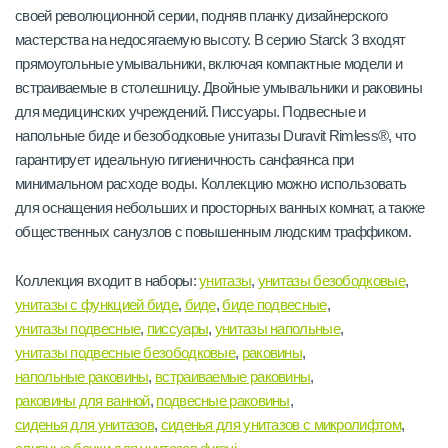
своей революционной серии, подняв планку дизайнерского
мастерства на недосягаемую высоту. В серию Starck 3 входят
прямоугольные умывальники, включая компактные модели и
встраиваемые в столешницу. Двойные умывальники и раковины
для медицинских учреждений. Писсуары. Подвесные и
напольные биде и безободковые унитазы Duravit Rimless®, что
гарантирует идеальную гигиеничность санфаянса при
минимальном расходе воды. Коллекцию можно использовать
для оснащения небольших и просторных ванных комнат, а также
общественных санузлов с повышенным людским траффиком.
Коллекция входит в наборы:
унитазы
,
унитазы безободковые
,
унитазы с функцией биде
,
биде
,
биде подвесные
,
унитазы подвесные
,
писсуары
,
унитазы напольные
,
унитазы подвесные безободковые
,
раковины
,
напольные раковины
,
встраиваемые раковины
,
раковины для ванной
,
подвесные раковины
,
сиденья для унитазов
,
сиденья для унитазов с микролифтом
,