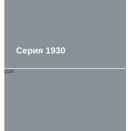
Профессиональная Поддержка:
Наша команда готова
помочь с выбором, консультацией и предоставлением
дополнительной информации о товарах.
Выбирая подвесные биде от Duravit, вы выбираете стиль,
функциональность и надежность для вашей ванной комнаты.
Приобретайте качественные изделия на нашем сайте и создайте
современный и удобный интерьер с
брендом Duravit.
Серия 1930
Покупайте подвесные биде Duravit прямо сейчас на нашем сайте
и добавьте утонченности вашей ванной комнате!