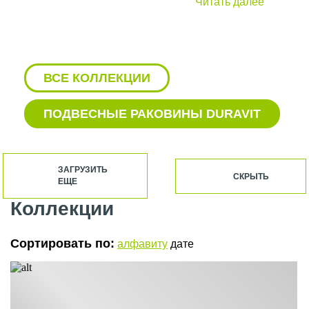
Читать далее
ВСЕ КОЛЛЕКЦИИ
ПОДВЕСНЫЕ РАКОВИНЫ DURAVIT
СТОЛЕШНИЦЫ DURAVIT ПОД
РАКОВИНУ
ЗАГРУЗИТЬ
СКРЫТЬ
ЕЩЕ
АКРИЛОВЫЕ ВАННЫ DURAVIT
Коллекции
АКСЕССУАРЫ ДЛЯ ВАННОЙ
DURAVIT
Сортировать по:
алфавиту
дате
БИДЕ DURAVIT
БИДЕ ПОДВЕСНЫЕ DURAVIT