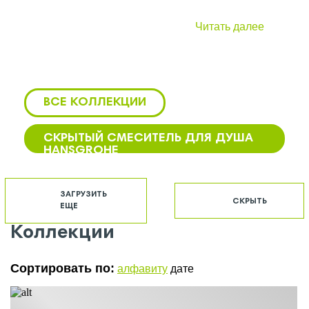
Читать далее
ВСЕ КОЛЛЕКЦИИ
СКРЫТЫЙ СМЕСИТЕЛЬ ДЛЯ ДУША
HANSGROHE
CМЕСИТЕЛЬ ДЛЯ КУХНИ
HANSGROHE
ЗАГРУЗИТЬ
СКРЫТЬ
ЕЩЕ
CТОЙКА ДЛЯ ДУША HANSGROHE
Коллекции
HANSGROHE ДУШ И ДУШЕВЫЕ
СИСТЕМЫ
Сортировать по:
алфавиту
дате
HANSGROHE ПОДВОДКА