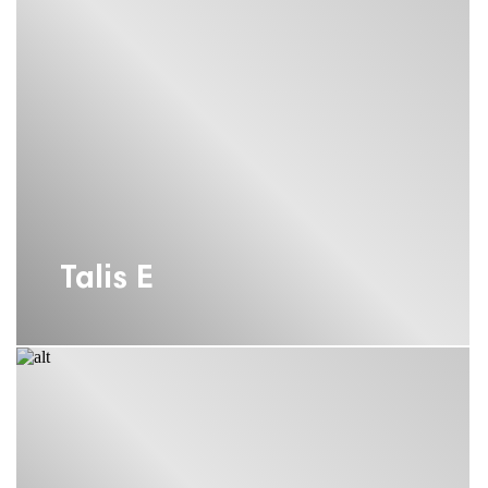
АКСЕССУАРЫ HANSGROHE
ДЕРЖАТЕЛЬ ТУАЛЕТНОЙ БУМАГИ
HANSGROHE
ДУШЕВЫЕ СИСТЕМЫ HANSGROHE С
ТРОПИЧЕСКИМ ДУШЕМ
ЗЕРКАЛО HANSGROHE
ИЗЛИВЫ HANSGROHE
Talis E
НАБОР СМЕСИТЕЛЕЙ ДЛЯ ВАННОЙ
HANSGROHE
НАПОЛЬНЫЙ СМЕСИТЕЛЬ
HANSGROHE
ОДНОРЫЧАЖНЫЕ СМЕСИТЕЛИ
HANSGROHE
ПЕРЕКЛЮЧАТЕЛЬ HANSGROHE