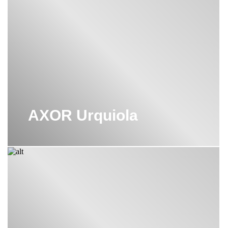
ДЕРЖАТЕЛЬ ТУАЛЕТНОЙ БУМАГИ
HANSGROHE
ДУШЕВЫЕ СИСТЕМЫ HANSGROHE
С ТРОПИЧЕСКИМ ДУШЕМ
ИЗЛИВЫ HANSGROHE
НАБОР СМЕСИТЕЛЕЙ ДЛЯ
ВАННОЙ HANSGROHE
AXOR Urquiola
НАПОЛЬНЫЙ СМЕСИТЕЛЬ
HANSGROHE
ОДНОРЫЧАЖНЫЕ СМЕСИТЕЛИ
HANSGROHE
ПЕРЕКЛЮЧАТЕЛЬ HANSGROHE
СКРЫТЫЙ СМЕСИТЕЛЬ ДЛЯ ДУША
HANSGROHE