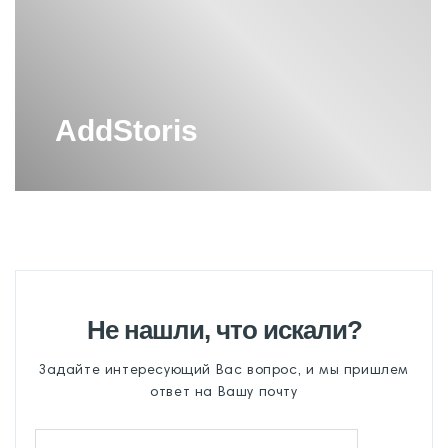
СМЕСИТЕЛИ ДЛЯ ВАННОЙ С
ДУШЕМ HANSGROHE
СМЕСИТЕЛЬ HANSGROHE
СМЕСИТЕЛЬ ДЛЯ БИДЕ
HANSGROHE
AddStoris
СМЕСИТЕЛЬ ДЛЯ ВАННЫ
HANSGROHE
ТЕРМОСТАТ HANSGROHE
Не нашли, что искали?
Задайте интересующий Вас вопрос, и мы пришлем
ответ на Вашу почту