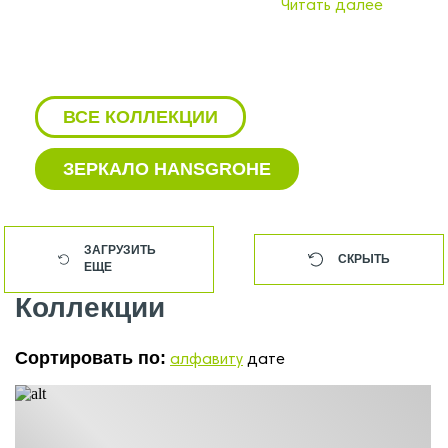
Читать далее
ВСЕ КОЛЛЕКЦИИ
ЗЕРКАЛО HANSGROHE
CМЕСИТЕЛЬ ДЛЯ КУХНИ
HANSGROHE
ЗАГРУЗИТЬ
СКРЫТЬ
ЕЩЕ
CТОЙКА ДЛЯ ДУША HANSGROHE
Коллекции
HANSGROHE ДУШ И ДУШЕВЫЕ
СИСТЕМЫ
Сортировать по:
алфавиту
дате
HANSGROHE ПОДВОДКА
АКСЕССУАРЫ HANSGROHE