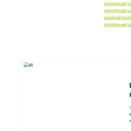
полотенцесу
полотенцесу
водяной пол
полотенцесу