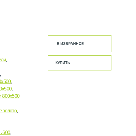
В ИЗБРАННОЕ
ели
,
КУПИТЬ
,
0х500
,
0х500
,
и 800х500
е золото
,
ь 600
,