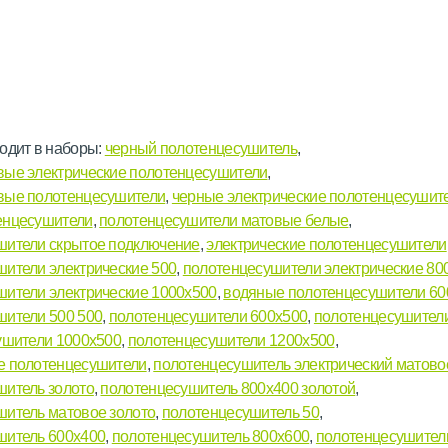
одит в наборы:
черный полотенцесушитель
,
вые электрические полотенцесушители
,
вые полотенцесушители
,
черные электрические полотенцесушит
енцесушители
,
полотенцесушители матовые белые
,
шители скрытое подключение
,
электрические полотенцесушители
ители электрические 500
,
полотенцесушители электрические 80
шители электрические 1000х500
,
водяные полотенцесушители 60
шители 500 500
,
полотенцесушители 600х500
,
полотенцесушител
ушители 1000х500
,
полотенцесушители 1200х500
,
е полотенцесушители
,
полотенцесушитель электрический матово
шитель золото
,
полотенцесушитель 800х400 золотой
,
шитель матовое золото
,
полотенцесушитель 50
,
шитель 600х400
,
полотенцесушитель 800х600
,
полотенцесушител