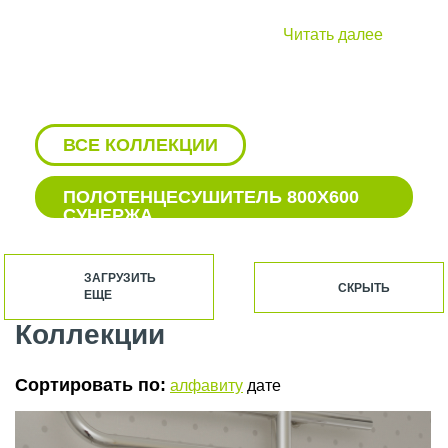
Читать далее
ВСЕ КОЛЛЕКЦИИ
ПОЛОТЕНЦЕСУШИТЕЛЬ 800Х600
СУНЕРЖА
БЕЛЫЕ ВОДЯНЫЕ
ПОЛОТЕНЦЕСУШИТЕЛИ СУНЕРЖА
ЗАГРУЗИТЬ
СКРЫТЬ
ЕЩЕ
БЕЛЫЕ ПОЛОТЕНЦЕСУШИТЕЛИ
СУНЕРЖА
Коллекции
БЕЛЫЕ ЭЛЕКТРИЧЕСКИЕ
ПОЛОТЕНЦЕСУШИТЕЛИ СУНЕРЖА
Сортировать по:
алфавиту
дате
БОКОВЫЕ ПОЛОТЕНЦЕСУШИТЕЛИ
СУНЕРЖА