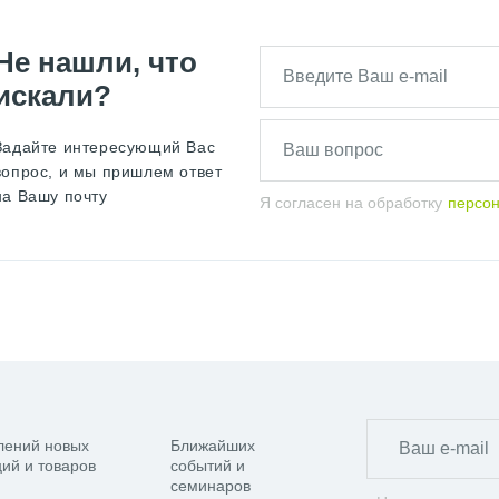
Е ПОЛОТЕНЦЕСУШИТЕЛИ СУНЕРЖА
Не нашли, что
искали?
НЦЕСУШИТЕЛИ СУНЕРЖА
ЧЕРНЫЙ ПОЛ
Задайте интересующий Вас
ТЕЛИ С ПОЛКОЙ СУНЕРЖА
вопрос, и мы пришлем ответ
на Вашу почту
Я согласен на обработку
персо
ТЕЛИ СУНЕРЖА
лений новых
Ближайших
ий и товаров
событий и
семинаров