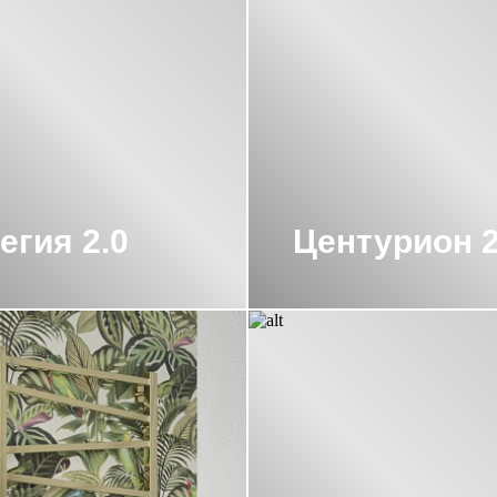
НЕРЖА 1000Х500
ВОДЯНЫЕ ПОЛОТЕН
УНЕРЖА 600Х500
ВОДЯНЫЕ ПОЛОТЕНЦ
УНЕРЖА М-ОБРАЗНЫЕ
УНЕРЖА С БОКОВЫМ ПОДКЛЮЧЕНИЕМ 60СМ
СУНЕРЖА С НИЖНИМ ПОДКЛЮЧЕНИЕМ
егия 2.0
Центурион 2
РЖА
ПОЛОТЕНЦЕСУШИТЕЛИ 800Х400 С
УНЕРЖА БРОНЗА
РНЫМ ПОКРЫТИЕМ СУНЕРЖА
ПОЛОТЕН
0 500
ПОЛОТЕНЦЕСУШИТЕЛИ СУНЕРЖА