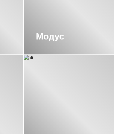
А 800Х500
ЖА М-ОБРАЗНЫЕ
Модус