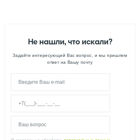
ПОЛОТЕНЦЕСУШИТЕЛИ СУНЕРЖА
ЧЕРНЫЕ ЭЛЕКТРИЧЕСКИЕ
ПОЛОТЕНЦЕСУШИТЕЛИ СУНЕРЖА
ЧЕРНЫЙ ПОЛОТЕНЦЕСУШИТЕЛЬ
СУНЕРЖА
Не нашли, что искали?
ЭЛЕКТРИЧЕСКИЕ
ПОЛОТЕНЦЕСУШИТЕЛИ С ПОЛКОЙ
Задайте интересующий Вас вопрос, и мы пришлем
СУНЕРЖА
ответ на Вашу почту
ЭЛЕКТРИЧЕСКИЕ
ПОЛОТЕНЦЕСУШИТЕЛИ СУНЕРЖА