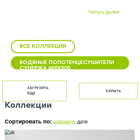
Читать далее
ВСЕ КОЛЛЕКЦИИ
ВОДЯНЫЕ ПОЛОТЕНЦЕСУШИТЕЛИ
СУНЕРЖА 600Х500
БЕЛЫЕ ВОДЯНЫЕ
ПОЛОТЕНЦЕСУШИТЕЛИ СУНЕРЖА
ЗАГРУЗИТЬ
СКРЫТЬ
ЕЩЕ
БЕЛЫЕ ПОЛОТЕНЦЕСУШИТЕЛИ
СУНЕРЖА
Коллекции
БЕЛЫЕ ЭЛЕКТРИЧЕСКИЕ
ПОЛОТЕНЦЕСУШИТЕЛИ СУНЕРЖА
Сортировать по:
алфавиту
дате
БОКОВЫЕ ПОЛОТЕНЦЕСУШИТЕЛИ
СУНЕРЖА