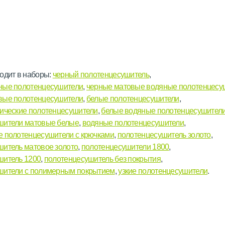
одит в наборы:
черный полотенцесушитель
,
ные полотенцесушители
,
черные матовые водяные полотенцесу
вые полотенцесушители
,
белые полотенцесушители
,
рические полотенцесушители
,
белые водяные полотенцесушител
шители матовые белые
,
водяные полотенцесушители
,
е полотенцесушители с крючками
,
полотенцесушитель золото
,
шитель матовое золото
,
полотенцесушители 1800
,
шитель 1200
,
полотенцесушитель без покрытия
,
шители с полимерным покрытием
,
узкие полотенцесушители
.