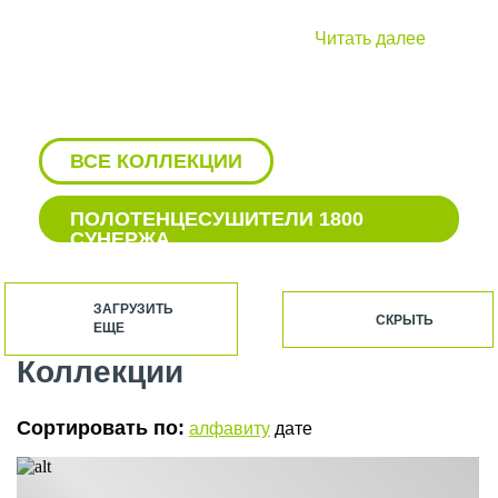
Читать далее
ВСЕ КОЛЛЕКЦИИ
ПОЛОТЕНЦЕСУШИТЕЛИ 1800
СУНЕРЖА
БЕЛЫЕ ВОДЯНЫЕ
ПОЛОТЕНЦЕСУШИТЕЛИ СУНЕРЖА
ЗАГРУЗИТЬ
СКРЫТЬ
ЕЩЕ
БЕЛЫЕ ПОЛОТЕНЦЕСУШИТЕЛИ
СУНЕРЖА
Коллекции
БЕЛЫЕ ЭЛЕКТРИЧЕСКИЕ
ПОЛОТЕНЦЕСУШИТЕЛИ СУНЕРЖА
Сортировать по:
алфавиту
дате
БОКОВЫЕ ПОЛОТЕНЦЕСУШИТЕЛИ
СУНЕРЖА