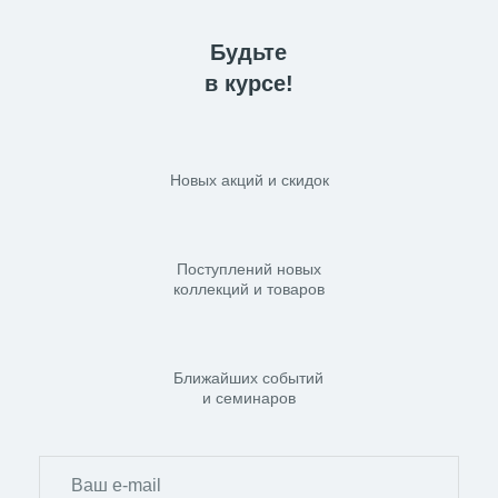
ПОЛОТЕНЦЕСУШИТЕЛИ СУНЕРЖА
СКРЫТОЕ ПОДКЛЮЧЕНИЕ
Будьте
ПОЛОТЕНЦЕСУШИТЕЛИ СУНЕРЖА
в курсе!
СОСТАРЕННАЯ БРОНЗА
ПОЛОТЕНЦЕСУШИТЕЛИ СУНЕРЖА
ЭЛЕКТРИЧЕСКИЕ 1000Х500
Новых акций и скидок
ПОЛОТЕНЦЕСУШИТЕЛИ СУНЕРЖА
ЭЛЕКТРИЧЕСКИЕ 500
ПОЛОТЕНЦЕСУШИТЕЛИ СУНЕРЖА
ЭЛЕКТРИЧЕСКИЕ 800Х500
Поступлений новых
коллекций и товаров
ПОЛОТЕНЦЕСУШИТЕЛИ
ЭЛЕКТРИЧЕСКИЕ СУНЕРЖА 300
ПОЛОТЕНЦЕСУШИТЕЛЬ 1000Х400
Ближайших событий
СУНЕРЖА
и семинаров
ПОЛОТЕНЦЕСУШИТЕЛЬ 1200Х600
СУНЕРЖА
ПОЛОТЕНЦЕСУШИТЕЛЬ 300