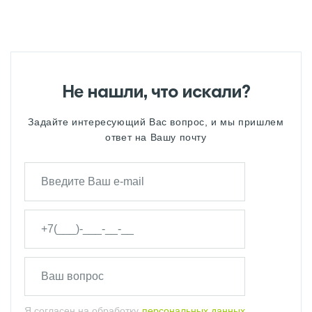
ПОДВЕСНЫЕ ИНСТАЛЛЯЦИИ
GEBERIT
ПОДВЕСНЫЕ РАКОВИНЫ GEBERIT
Не нашли, что искали?
ПОДВЕСНЫЕ УНИТАЗЫ БИДЕ
GEBERIT
Задайте интересующий Вас вопрос, и мы пришлем
ПОДДОНЫ GEBERIT
ответ на Вашу почту
РАКОВИНЫ GEBERIT
СИСТЕМА СЛИВА GEBERIT ДЛЯ
НАПОЛЬНОГО УНИТАЗА
ТРАПЫ GEBERIT
ТУМБЫ GEBERIT
Я согласен на обработку
персональных данных