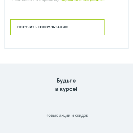
ТУМБЫ ПОД РАКОВИНЫ GEBERIT
УНИТАЗЫ GEBERIT
ПОЛУЧИТЬ КОНСУЛЬТАЦИЮ
УНИТАЗЫ GEBERIT НАПОЛЬНЫЕ
УНИТАЗЫ БИДЕ GEBERIT
УНИТАЗЫ ПОДВЕСНЫЕ GEBERIT
Будьте
в курсе!
Новых акций и скидок