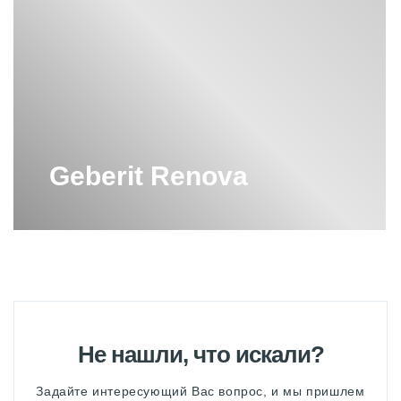
GEBERIT ЗЕРКАЛЬНЫЕ ШКАФЫ
Выбирая поддоны
Geberit
с черной кнопкой, вы придаете своей
ванной комнате не только функциональность, но и стильный
GEBERIT ИНСТАЛЛЯЦИИ ДЛЯ
элемент дизайна. Создайте изысканное и современное
УНИТАЗОВ
пространство с Geberit.
GEBERIT СИДЕНЬЯ ДЛЯ УНИТАЗОВ
GEBERIT ТРАПЫ ПОД ПЛИТКУ
Geberit Renova
GEBERIT ТУМБЫ С РАКОВИНАМИ
GEBERIT ЧЕРНАЯ КНОПКА
БИДЕ GEBERIT
БИДЕ GEBERIT ПОДВЕСНЫЕ
Не нашли, что искали?
ВАННЫ GEBERIT
Задайте интересующий Вас вопрос, и мы пришлем