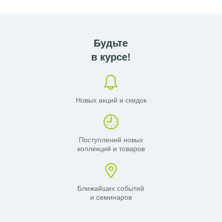
МАТОВАЯ
КЛАВИША ДЛЯ ИНСТАЛЯЦИИ
GEBERIT
Будьте
КНОПКА GEBERIT БЕЛАЯ
в курсе!
КНОПКА ДЛЯ ИНСТАЛЛЯЦИИ
GEBERIT ЧЕРНАЯ МАТОВАЯ
КНОПКА ДЛЯ ПИССУАРА GEBERIT
Новых акций и скидок
КНОПКИ УНИТАЗОВ GEBERIT
Поступлений новых
коллекций и товаров
КОМПЛЕКТЫ GEBERIT С
ПОДВЕСНЫМ УНИТАЗОМ
МЕБЕЛЬ GEBERIT
Ближайших событий
и семинаров
МОНТАЖНЫЕ ЭЛЕМЕНТЫ GEBERIT