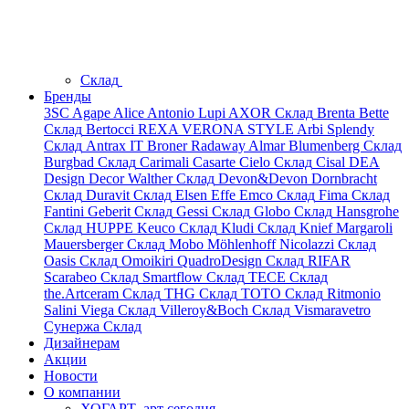
Склад
Бренды
3SC
Agape
Alice
Antonio Lupi
AXOR
Склад
Brenta
Bette
Склад
Bertocci
REXA
VERONA STYLE
Arbi
Splendy
Склад
Antrax IT
Broner
Radaway
Almar
Blumenberg
Склад
Burgbad
Склад
Carimali
Casarte
Cielo
Склад
Cisal
DEA
Design
Decor Walther
Склад
Devon&Devon
Dornbracht
Склад
Duravit
Склад
Elsen
Effe
Emco
Склад
Fima
Склад
Fantini
Geberit
Склад
Gessi
Склад
Globo
Склад
Hansgrohe
Склад
HUPPE
Keuco
Склад
Kludi
Склад
Knief
Margaroli
Mauersberger
Склад
Mobo
Möhlenhoff
Nicolazzi
Склад
Oasis
Склад
Omoikiri
QuadroDesign
Склад
RIFAR
Scarabeo
Склад
Smartflow
Склад
TECE
Склад
the.Artceram
Склад
THG
Склад
TOTO
Склад
Ritmonio
Salini
Viega
Склад
Villeroy&Boch
Склад
Vismaravetro
Сунержа
Склад
Дизайнерам
Акции
Новости
О компании
ХОГАРТ_арт сегодня