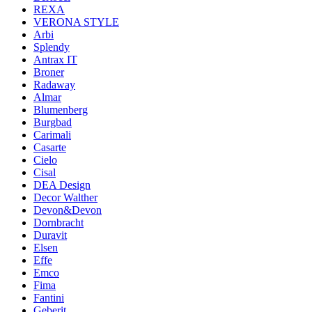
REXA
VERONA STYLE
Arbi
Splendy
Antrax IT
Broner
Radaway
Almar
Blumenberg
Burgbad
Carimali
Casarte
Cielo
Cisal
DEA Design
Decor Walther
Devon&Devon
Dornbracht
Duravit
Elsen
Effe
Emco
Fima
Fantini
Geberit