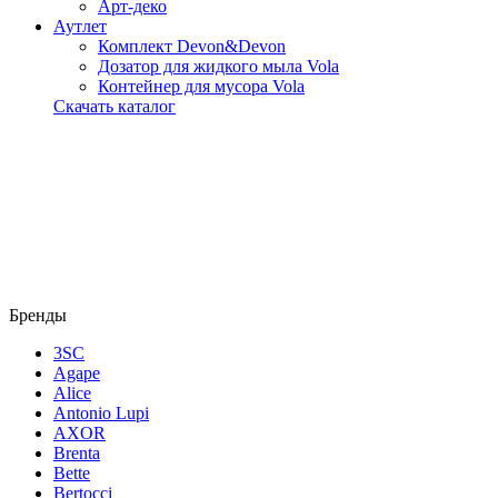
Арт-деко
Аутлет
Комплект Devon&Devon
Дозатор для жидкого мыла Vola
Контейнер для мусора Vola
Скачать каталог
Бренды
3SC
Agape
Alice
Antonio Lupi
AXOR
Brenta
Bette
Bertocci