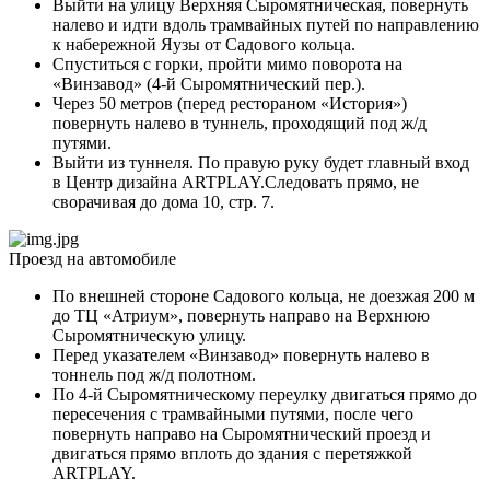
Выйти на улицу Верхняя Сыромятническая, повернуть
налево и идти вдоль трамвайных путей по направлению
к набережной Яузы от Садового кольца.
Спуститься с горки, пройти мимо поворота на
«Винзавод» (4-й Сыромятнический пер.).
Через 50 метров (перед рестораном «История»)
повернуть налево в туннель, проходящий под ж/д
путями.
Выйти из туннеля. По правую руку будет главный вход
в Центр дизайна ARTPLAY.Следовать прямо, не
сворачивая до дома 10, стр. 7.
Проезд на автомобиле
По внешней стороне Садового кольца, не доезжая 200 м
до ТЦ «Атриум», повернуть направо на Верхнюю
Сыромятническую улицу.
Перед указателем «Винзавод» повернуть налево в
тоннель под ж/д полотном.
По 4-й Сыромятническому переулку двигаться прямо до
пересечения с трамвайными путями, после чего
повернуть направо на Сыромятнический проезд и
двигаться прямо вплоть до здания с перетяжкой
ARTPLAY.