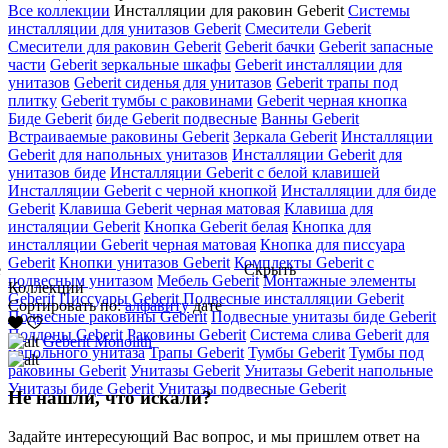
Все коллекции
Инсталляции для раковин Geberit
Cистемы
инсталляции для унитазов Geberit
Cмесители Geberit
Cмесители для раковин Geberit
Geberit бачки
Geberit запасные
части
Geberit зеркальные шкафы
Geberit инсталляции для
унитазов
Geberit сиденья для унитазов
Geberit трапы под
плитку
Geberit тумбы с раковинами
Geberit черная кнопка
Биде Geberit
биде Geberit подвесные
Ванны Geberit
Встраиваемые раковины Geberit
Зеркала Geberit
Инсталляции
Geberit для напольных унитазов
Инсталляции Geberit для
унитазов биде
Инсталляции Geberit с белой клавишей
Инсталляции Geberit с черной кнопкой
Инсталляции для биде
Geberit
Клавиша Geberit черная матовая
Клавиша для
инсталяции Geberit
Кнопка Geberit белая
Кнопка для
инсталляции Geberit черная матовая
Кнопка для писсуара
Geberit
Кнопки унитазов Geberit
Комплекты Geberit с
е
Скрыть
подвесным унитазом
Мебель Geberit
Монтажные элементы
Коллекции
Geberit
Писсуары Geberit
Подвесные инсталляции Geberit
Сортировать по:
алфавиту
дате
Подвесные раковины Geberit
Подвесные унитазы биде Geberit
Поддоны Geberit
Раковины Geberit
Система слива Geberit для
Geberit Monolith
напольного унитаза
Трапы Geberit
Тумбы Geberit
Тумбы под
раковины Geberit
Унитазы Geberit
Унитазы Geberit напольные
Унитазы биде Geberit
Унитазы подвесные Geberit
Не нашли, что искали?
Задайте интересующий Вас вопрос, и мы пришлем ответ на