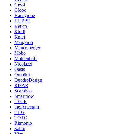
Gessi
Globo
Hansgrohe
HUPPE
Keuco
Kludi
Knief
Margaroli
Mauersberger
Mobo
Möhlenhoff
Nicolazzi
Oasis
Omoikiri
QuadroDesign
RIFAR
Scarabeo
Smartflow
TECE
the.Artceram
THG
TOTO
Ritmonio
Salini
Viega