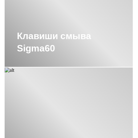
ВАННЫ GEBERIT
ВСТРАИВАЕМЫЕ РАКОВИНЫ
GEBERIT
Клавиши смыва
ЗЕРКАЛА GEBERIT
Sigma60
ИНСТАЛЛЯЦИИ GEBERIT ДЛЯ
НАПОЛЬНЫХ УНИТАЗОВ
ИНСТАЛЛЯЦИИ GEBERIT ДЛЯ
УНИТАЗОВ БИДЕ
ИНСТАЛЛЯЦИИ GEBERIT С БЕЛОЙ
КЛАВИШЕЙ
ИНСТАЛЛЯЦИИ GEBERIT С
ЧЕРНОЙ КНОПКОЙ
ИНСТАЛЛЯЦИИ ДЛЯ БИДЕ
GEBERIT
ИНСТАЛЛЯЦИИ ДЛЯ РАКОВИН