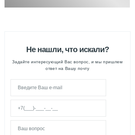
ПИССУАРЫ GEBERIT
ПОДВЕСНЫЕ ИНСТАЛЛЯЦИИ
GEBERIT
ПОДВЕСНЫЕ РАКОВИНЫ GEBERIT
Не нашли, что искали?
ПОДВЕСНЫЕ УНИТАЗЫ БИДЕ
GEBERIT
Задайте интересующий Вас вопрос, и мы пришлем
ПОДДОНЫ GEBERIT
ответ на Вашу почту
РАКОВИНЫ GEBERIT
СИСТЕМА СЛИВА GEBERIT ДЛЯ
НАПОЛЬНОГО УНИТАЗА
ТРАПЫ GEBERIT
ТУМБЫ GEBERIT