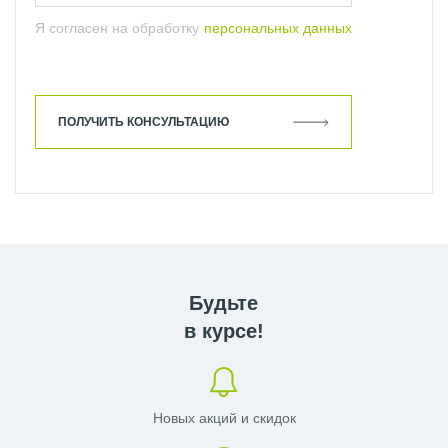
Я согласен на обработку
персональных данных
ТУМБЫ ПОД РАКОВИНЫ GEBERIT
УНИТАЗЫ GEBERIT
ПОЛУЧИТЬ КОНСУЛЬТАЦИЮ
УНИТАЗЫ GEBERIT НАПОЛЬНЫЕ
УНИТАЗЫ БИДЕ GEBERIT
УНИТАЗЫ ПОДВЕСНЫЕ GEBERIT
Будьте
в курсе!
Новых акций и скидок