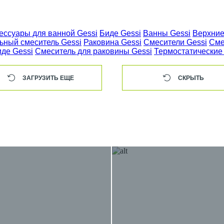
ессуары для ванной Gessi
Биде Gessi
Ванны Gessi
Верхние
ьный смеситель Gessi
Раковина Gessi
Смесители Gessi
Сме
иде Gessi
Смеситель для раковины Gessi
Термостатические
ЗАГРУЗИТЬ ЕЩЕ
СКРЫТЬ