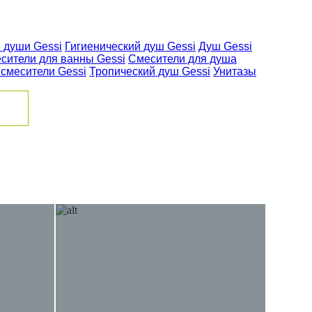
 души Gessi
Гигиенический душ Gessi
Душ Gessi
сители для ванны Gessi
Смесители для душа
 смесители Gessi
Тропический душ Gessi
Унитазы