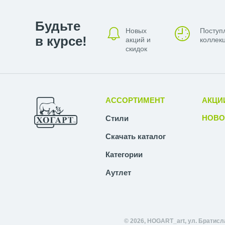
Будьте
Новых
Поступ
в курсе!
акций и
коллекц
скидок
АССОРТИМЕНТ
АКЦИ
НОВО
Стили
Скачать каталог
Категории
Аутлет
© 2026, HOGART_art, ул. Братисл