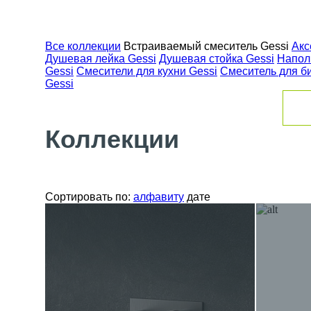
Все коллекции
Встраиваемый смеситель Gessi
Акс
Душевая лейка Gessi
Душевая стойка Gessi
Напол
Gessi
Смесители для кухни Gessi
Смеситель для б
Gessi
Коллекции
Сортировать по:
алфавиту
дате