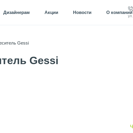
Дизайнерам
Акции
Новости
О компании
ул
еситель Gessi
тель Gessi
Ч