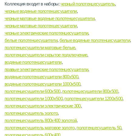
Коллекция входит в наборы:
черный полотенцесушитель
,
черные водяные полотенцесушители
,
черные матовые водяные полотенцесушители
,
черные матовые полотенцесушители
,
черные электрические полотенцесушители
,
белые полотенцесушители
,
белые водяные полотенцесушители
,
полотенцесушители матовые белые
,
полотенцесушители скрытое подключение
,
водяные полотенцесушители
,
правые электрические полотенцесушители
,
водяные полотенцесушители 800х500
,
водяные полотенцесушители 1000х500
,
полотенцесушители 600х500
,
полотенцесушители 800х500
,
полотенцесушители 1000х500
,
полотенцесушители 1200х500
,
полотенцесушители электрические 300
,
полотенцесушитель золото
,
полотенцесушитель 800х400 золотой
,
полотенцесушитель матовое золото
,
полотенцесушитель 50
,
полотенцесушитель 600х400
,