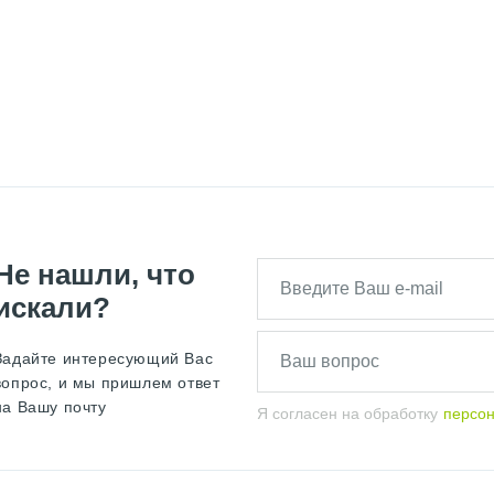
КИЕ СУНЕРЖА 300
ПОЛОТЕНЦЕСУШИТ
УНЕРЖА
ПОЛОТЕНЦЕСУШИТЕЛЬ 300 С
ЖА
ПОЛОТЕНЦЕСУШИТЕЛЬ 50Х65 ВОДЯ
ЖА
ПОЛОТЕНЦЕСУШИТЕЛЬ 600Х400 СУ
Не нашли, что
НЕРЖА
ПОЛОТЕНЦЕСУШИТЕЛЬ 800Х40
искали?
НЕРЖА
ПОЛОТЕНЦЕСУШИТЕЛЬ БЕЗ ПО
Задайте интересующий Вас
вопрос, и мы пришлем ответ
0Х400 СУНЕРЖА
ПОЛОТЕНЦЕСУШИТЕЛ
на Вашу почту
Я согласен на обработку
персо
ОБРАЗНЫЙ 600Х600 СУНЕРЖА