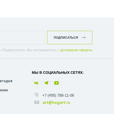
МОРЕГУЛЯТОРОМ СУНЕРЖА
0
ЖА МАТОВОЕ ЗОЛОТО
ПОДПИСАТЬСЯ
ЧЕСКИЙ СУНЕРЖА ЗОЛОТО
 «Подписаться» Вы соглашаетесь с
договором оферты
ТЕНЦЕСУШИТЕЛИ СУНЕРЖА
МЫ В СОЦИАЛЬНЫХ СЕТЯХ:
егодня
ании
+7 (495) 788-11-06
art@hogart.ru