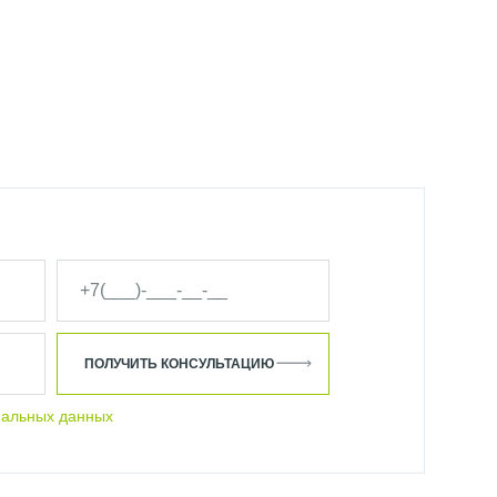
ЕЛЬ 1000Х400 СУНЕРЖА
УНЕРЖА
НОЙ М-ОБРАЗНЫЙ СУНЕРЖА
НЕРЖА
0 СУНЕРЖА ЗОЛОТОЙ
КРЫТИЯ СУНЕРЖА
ПОЛУЧИТЬ КОНСУЛЬТАЦИЮ
Ь ВОДЯНОЙ 600Х600 СУНЕРЖА
нальных данных