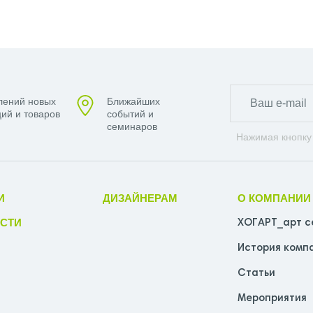
УНЕРЖА
ПОЛОТЕНЦЕСУШИТЕЛЬ С ТЕР
200
ПОЛОТЕНЦЕСУШИТЕЛЬ СУНЕРЖА 5
ОЛОТО
ПОЛОТЕНЦЕСУШИТЕЛЬ СУНЕР
лений новых
Ближайших
ий и товаров
событий и
АТИН
ПОЛОТЕНЦЕСУШИТЕЛЬ ЭЛЕКТРИ
семинаров
Нажимая кнопку
СКИЙ СУНЕРЖА МАТОВОЕ ЗОЛОТО
НЦЕСУШИТЕЛИ СУНЕРЖА
УЗКИЕ ПОЛО
И
ДИЗАЙНЕРАМ
О КОМПАНИИ
СТИ
ШИТЕЛИ СУНЕРЖА
ХОГАРТ_арт с
История комп
ОТЕНЦЕСУШИТЕЛИ СУНЕРЖА
Статьи
ШИТЕЛИ СУНЕРЖА
Мероприятия