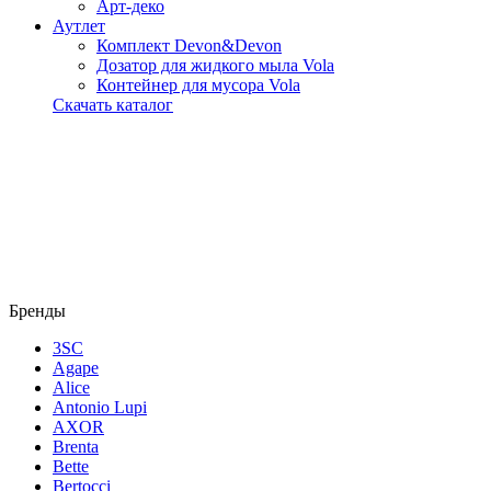
Арт-деко
Аутлет
Комплект Devon&Devon
Дозатор для жидкого мыла Vola
Контейнер для мусора Vola
Скачать каталог
Бренды
3SC
Agape
Alice
Antonio Lupi
AXOR
Brenta
Bette
Bertocci