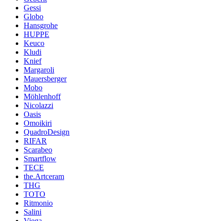
Gessi
Globo
Hansgrohe
HUPPE
Keuco
Kludi
Knief
Margaroli
Mauersberger
Mobo
Möhlenhoff
Nicolazzi
Oasis
Omoikiri
QuadroDesign
RIFAR
Scarabeo
Smartflow
TECE
the.Artceram
THG
TOTO
Ritmonio
Salini
Viega