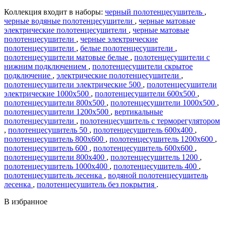
Коллекция входит в наборы:
черный полотенцесушитель
,
черные водяные полотенцесушители
,
черные матовые
электрические полотенцесушители
,
черные матовые
полотенцесушители
,
черные электрические
полотенцесушители
,
белые полотенцесушители
,
полотенцесушители матовые белые
,
полотенцесушители с
нижним подключением
,
полотенцесушители скрытое
подключение
,
электрические полотенцесушители
,
полотенцесушители электрические 500
,
полотенцесушители
электрические 1000х500
,
полотенцесушители 600х500
,
полотенцесушители 800х500
,
полотенцесушители 1000х500
,
полотенцесушители 1200х500
,
вертикальные
полотенцесушители
,
полотенцесушитель с терморегулятором
,
полотенцесушитель 50
,
полотенцесушитель 600х400
,
полотенцесушитель 800х600
,
полотенцесушитель 1200х600
,
полотенцесушитель 600
,
полотенцесушитель 600х600
,
полотенцесушители 800х400
,
полотенцесушитель 1200
,
полотенцесушитель 1000х400
,
полотенцесушитель 400
,
полотенцесушитель лесенка
,
водяной полотенцесушитель
лесенка
,
полотенцесушитель без покрытия
.
В избранное