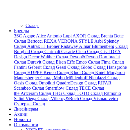
Склад
Бренды
3SC
Agape
Alice
Antonio Lupi
AXOR
Склад
Brenta
Bette
Склад
Bertocci
REXA
VERONA STYLE
Arbi
Splendy
Склад
Antrax IT
Broner
Radaway
Almar
Blumenberg
Склад
Burgbad
Склад
Carimali
Casarte
Cielo
Склад
Cisal
DEA
Design
Decor Walther
Склад
Devon&Devon
Dornbracht
Склад
Duravit
Склад
Elsen
Effe
Emco
Склад
Fima
Склад
Fantini
Geberit
Склад
Gessi
Склад
Globo
Склад
Hansgrohe
Склад
HUPPE
Keuco
Склад
Kludi
Склад
Knief
Margaroli
Mauersberger
Склад
Mobo
Möhlenhoff
Nicolazzi
Склад
Oasis
Склад
Omoikiri
QuadroDesign
Склад
RIFAR
Scarabeo
Склад
Smartflow
Склад
TECE
Склад
the.Artceram
Склад
THG
Склад
TOTO
Склад
Ritmonio
Salini
Viega
Склад
Villeroy&Boch
Склад
Vismaravetro
Сунержа
Склад
Дизайнерам
Акции
Новости
О компании
ХОГАРТ_арт сегодня