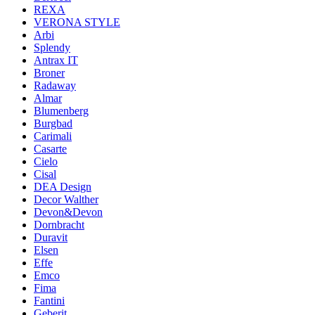
REXA
VERONA STYLE
Arbi
Splendy
Antrax IT
Broner
Radaway
Almar
Blumenberg
Burgbad
Carimali
Casarte
Cielo
Cisal
DEA Design
Decor Walther
Devon&Devon
Dornbracht
Duravit
Elsen
Effe
Emco
Fima
Fantini
Geberit