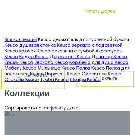
Читать далее
Все коллекции
Keuco держатель для туалетной бумаги
Keuco душевая стойка
Keuco зеркало с подсветкой
Keuco крючок
Keuco раковина с тумбой
Аксессуары
Keuco
Ведро Keuco
Держатель Keuco
Дозатор Keuco
Ершик Keuco
Зеркало Keuco
Корзинка для душа Keuco
Мебель Keuco
Мыльница Keuco
Полка Keuco
Полка для
полотенец Keuco
Поручень Keuco
Смесители Keuco
ЗАГРУЗИТЬ
СКРЫТЬ
Стаканы Keuco
Тумба Keuco
Шкафы Keuco
ЕЩЕ
Коллекции
Сортировать по:
алфавиту
дате