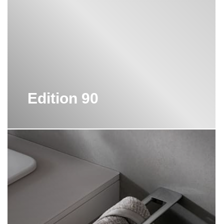
АКСЕССУАРЫ KEUCO
ВЕДРО KEUCO
ДЕРЖАТЕЛЬ KEUCO
ДОЗАТОР KEUCO
Edition 90
ЕРШИК KEUCO
ЗЕРКАЛО KEUCO
КОРЗИНКА ДЛЯ ДУША KEUCO
МЕБЕЛЬ KEUCO
МЫЛЬНИЦА KEUCO