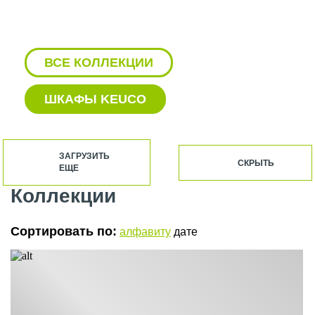
ВСЕ КОЛЛЕКЦИИ
ШКАФЫ KEUCO
KEUCO ДЕРЖАТЕЛЬ ДЛЯ
ТУАЛЕТНОЙ БУМАГИ
ЗАГРУЗИТЬ
СКРЫТЬ
ЕЩЕ
KEUCO ДУШЕВАЯ СТОЙКА
Коллекции
KEUCO ЗЕРКАЛО С ПОДСВЕТКОЙ
Сортировать по:
алфавиту
дате
KEUCO КРЮЧОК
KEUCO РАКОВИНА С ТУМБОЙ