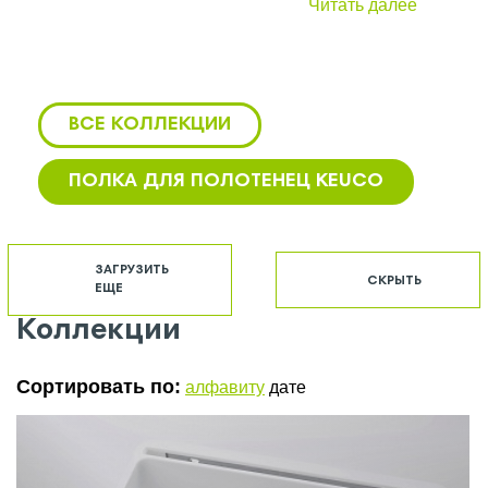
Читать далее
ВСЕ КОЛЛЕКЦИИ
ПОЛКА ДЛЯ ПОЛОТЕНЕЦ KEUCO
KEUCO ДЕРЖАТЕЛЬ ДЛЯ
ТУАЛЕТНОЙ БУМАГИ
ЗАГРУЗИТЬ
СКРЫТЬ
ЕЩЕ
KEUCO ДУШЕВАЯ СТОЙКА
Коллекции
KEUCO ЗЕРКАЛО С ПОДСВЕТКОЙ
Сортировать по:
алфавиту
дате
KEUCO КРЮЧОК
KEUCO РАКОВИНА С ТУМБОЙ