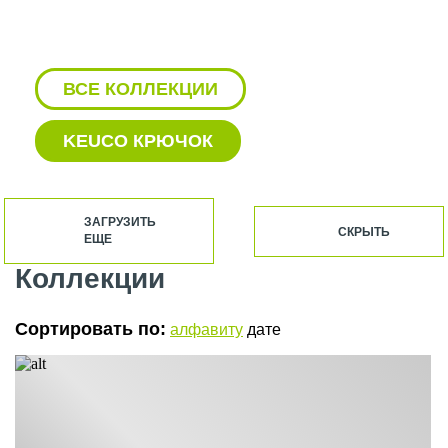
ВСЕ КОЛЛЕКЦИИ
KEUCO КРЮЧОК
KEUCO ДЕРЖАТЕЛЬ ДЛЯ
ТУАЛЕТНОЙ БУМАГИ
ЗАГРУЗИТЬ
СКРЫТЬ
ЕЩЕ
KEUCO ДУШЕВАЯ СТОЙКА
Коллекции
KEUCO ЗЕРКАЛО С ПОДСВЕТКОЙ
Сортировать по:
алфавиту
дате
KEUCO РАКОВИНА С ТУМБОЙ
АКСЕССУАРЫ KEUCO