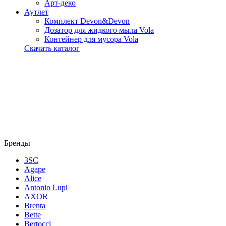
Арт-деко
Аутлет
Комплект Devon&Devon
Дозатор для жидкого мыла Vola
Контейнер для мусора Vola
Скачать каталог
Бренды
3SC
Agape
Alice
Antonio Lupi
AXOR
Brenta
Bette
Bertocci