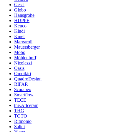
Gessi
Globo
Hansgrohe
HUPPE
Keuco
Kludi
Knief
Margaroli
Mauersberger
Mobo
Möhlenhoff
Nicolazzi
Oasis
Omoikiri
QuadroDesign
RIFAR
Scarabeo
Smartflow
TECE
the.Artceram
THG
TOTO
Ritmonio
Salini
Viega