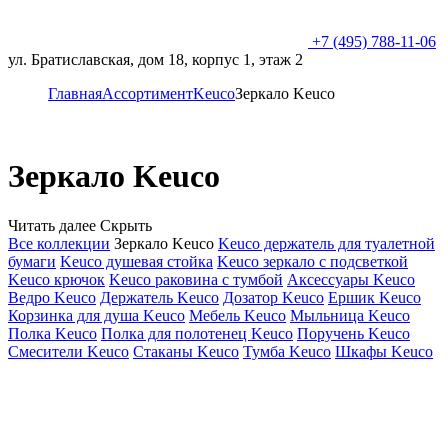
+7 (495) 788-11-06
ул. Братиславская, дом 18, корпус 1, этаж 2
Главная
Ассортимент
Keuco
Зеркало Keuco
Зеркало Keuco
Читать далее
Скрыть
Все коллекции
Зеркало Keuco
Keuco держатель для туалетной
бумаги
Keuco душевая стойка
Keuco зеркало с подсветкой
Keuco крючок
Keuco раковина с тумбой
Аксессуары Keuco
Ведро Keuco
Держатель Keuco
Дозатор Keuco
Ершик Keuco
Корзинка для душа Keuco
Мебель Keuco
Мыльница Keuco
Полка Keuco
Полка для полотенец Keuco
Поручень Keuco
Смесители Keuco
Стаканы Keuco
Тумба Keuco
Шкафы Keuco