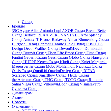
Склад
Бренды
3SC
Agape
Alice
Antonio Lupi
AXOR
Склад
Brenta
Bette
Склад
Bertocci
REXA
VERONA STYLE
Arbi
Splendy
Склад
Antrax IT
Broner
Radaway
Almar
Blumenberg
Склад
Burgbad
Склад
Carimali
Casarte
Cielo
Склад
Cisal
DEA
Design
Decor Walther
Склад
Devon&Devon
Dornbracht
Склад
Duravit
Склад
Elsen
Effe
Emco
Склад
Fima
Склад
Fantini
Geberit
Склад
Gessi
Склад
Globo
Склад
Hansgrohe
Склад
HUPPE
Keuco
Склад
Kludi
Склад
Knief
Margaroli
Mauersberger
Склад
Mobo
Möhlenhoff
Nicolazzi
Склад
Oasis
Склад
Omoikiri
QuadroDesign
Склад
RIFAR
Scarabeo
Склад
Smartflow
Склад
TECE
Склад
the.Artceram
Склад
THG
Склад
TOTO
Склад
Ritmonio
Salini
Viega
Склад
Villeroy&Boch
Склад
Vismaravetro
Сунержа
Склад
Дизайнерам
Акции
Новости
О компании
ХОГАРТ_арт сегодня