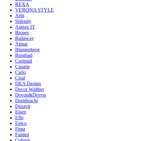
REXA
VERONA STYLE
Arbi
Splendy
Antrax IT
Broner
Radaway
Almar
Blumenberg
Burgbad
Carimali
Casarte
Cielo
Cisal
DEA Design
Decor Walther
Devon&Devon
Dornbracht
Duravit
Elsen
Effe
Emco
Fima
Fantini
Geberit