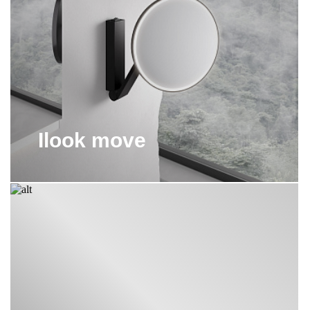
ВЕДРО KEUCO
ДЕРЖАТЕЛЬ KEUCO
ДОЗАТОР KEUCO
ЕРШИК KEUCO
Ilook move
ЗЕРКАЛО KEUCO
КОРЗИНКА ДЛЯ ДУША KEUCO
МЕБЕЛЬ KEUCO
МЫЛЬНИЦА KEUCO
ПОЛКА KEUCO