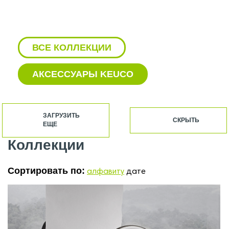
ВСЕ КОЛЛЕКЦИИ
АКСЕССУАРЫ KEUCO
KEUCO ДЕРЖАТЕЛЬ ДЛЯ
ТУАЛЕТНОЙ БУМАГИ
ЗАГРУЗИТЬ
СКРЫТЬ
ЕЩЕ
KEUCO ДУШЕВАЯ СТОЙКА
Коллекции
KEUCO ЗЕРКАЛО С ПОДСВЕТКОЙ
Сортировать по:
алфавиту
дате
KEUCO КРЮЧОК
KEUCO РАКОВИНА С ТУМБОЙ